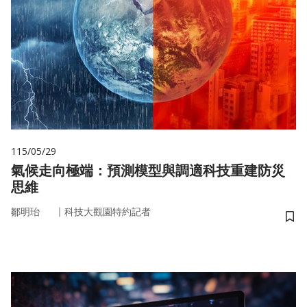
115/05/29
氣候走向極端：預測模型與調適科技重建防災
思維
｜
鄒明珆
科技大觀園特約記者
儲