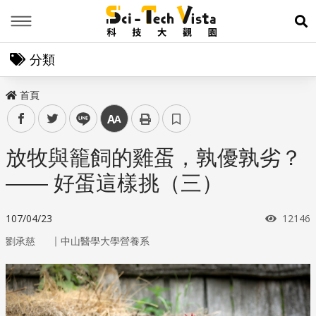
Menu
展
分類
首頁
facebook
twitter
line
中
放牧與籠飼的雞蛋，孰優孰劣？
—— 好蛋這樣挑（三）
瀏覽次
107/04/23
12146
｜
劉承慈
中山醫學大學營養系