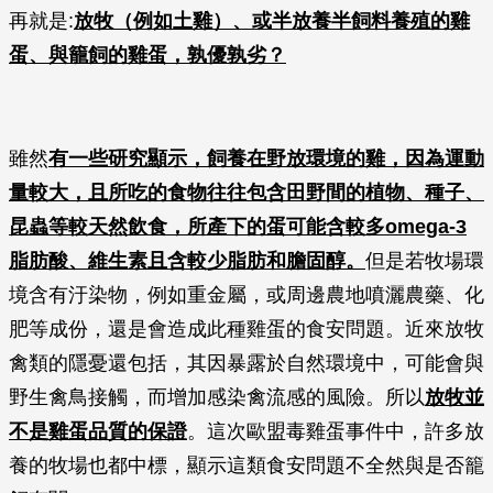
再就是:
放牧（例如土雞）、或半放養半飼料養殖的雞
蛋、與籠飼的雞蛋，孰優孰劣？
雖然
有一些研究顯示，飼養在野放環境的雞，因為運動
量較大，且所吃的食物往往包含田野間的植物、種子、
昆蟲等較天然飲食，所產下的蛋可能含較多omega-3
脂肪酸、維生素且含較少脂肪和膽固醇。
但是若牧場環
境含有汙染物，例如重金屬，或周邊農地噴灑農藥、化
肥等成份，還是會造成此種雞蛋的食安問題。近來放牧
禽類的隱憂還包括，其因暴露於自然環境中，可能會與
野生禽鳥接觸，而增加感染禽流感的風險。所以
放牧並
不是雞蛋品質的保證
。這次歐盟毒雞蛋事件中，許多放
養的牧場也都中標，顯示這類食安問題不全然與是否籠