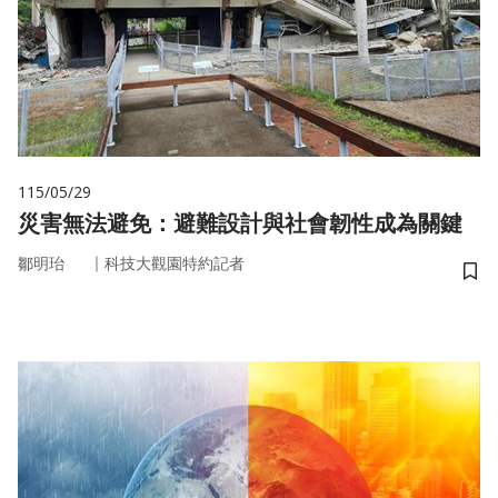
115/05/29
災害無法避免：避難設計與社會韌性成為關鍵
｜
鄒明珆
科技大觀園特約記者
儲