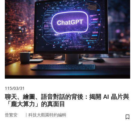
115/03/31
聊天、繪圖、語音對話的背後：揭開 AI 晶片與
「龐大算力」的真面目
｜
曾繁安
科技大觀園特約編輯
儲