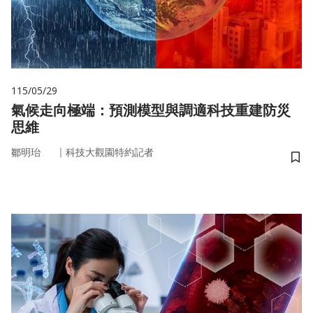
115/05/29
氣候走向極端：預測模型與調適科技重建防災
思維
｜
鄒明珆
科技大觀園特約記者
儲