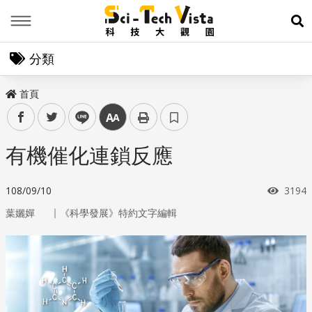
Menu
展
分類
首頁
facebook
twitter
line
中
有機催化連鎖反應
瀏覽
108/09/10
3194
｜
葉孋嬋
《科學發展》特約文字編輯