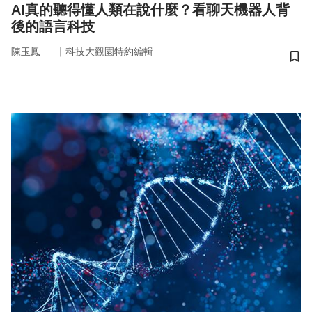
AI真的聽得懂人類在說什麼？看聊天機器人背
後的語言科技
｜
陳玉鳳
科技大觀園特約編輯
儲