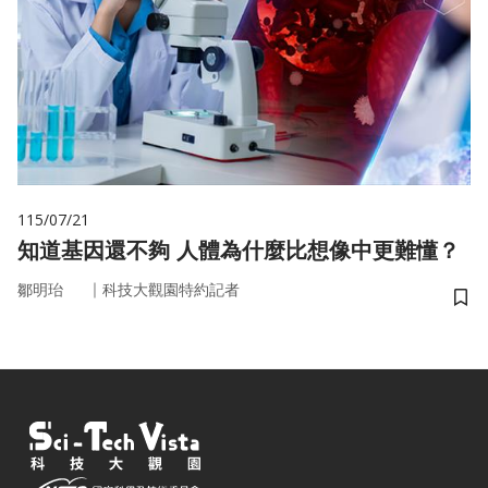
115/07/21
知道基因還不夠 人體為什麼比想像中更難懂？
｜
鄒明珆
科技大觀園特約記者
儲