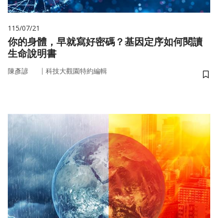
115/07/21
你的身體，早就寫好密碼？基因定序如何閱讀
生命說明書
｜
陳彥諺
科技大觀園特約編輯
儲