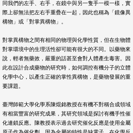
同我們的左手、右手，在鏡中與另一隻手一模一樣，實
際上卻無法把左右手重疊在一起，因此也稱為「鏡像異
構物」或「對掌異構物」。
對掌異構物之間有相同的物理與化學性質，但在生物體
對掌環境中的生理活性卻可能有很大的不同。以藥物來
說，輕者無藥效，嚴重的話甚至會對人體產生毒害。因
此在設計合成藥物的研究時，如何調控有機分子的立體
化學中心，以產生正確的掌性異構物，是藥物發展的重
要課題。
臺灣師範大學化學系陳焜銘教授在有機不對稱合成領域
有相當豐富的研究成果，其研究領域是探討有機手性催
化連鎖反應。陳教授表示過去研究催化反應是使用金屬
原子作為催化劑，因為金屬的特性是缺電子，在化學反