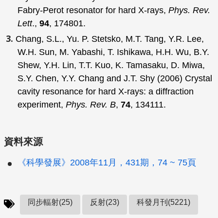
Fabry-Perot resonator for hard X-rays,
Phys. Rev.
Lett
.,
94
, 174801.
Chang, S.L., Yu. P. Stetsko, M.T. Tang, Y.R. Lee,
W.H. Sun, M. Yabashi, T. Ishikawa, H.H. Wu, B.Y.
Shew, Y.H. Lin, T.T. Kuo, K. Tamasaku, D. Miwa,
S.Y. Chen, Y.Y. Chang and J.T. Shy (2006) Crystal
cavity resonance for hard X-rays: a diffraction
experiment,
Phys. Rev. B
,
74
, 134111.
資料來源
《科學發展》2008年11月，431期，74 ~ 75頁
同步輻射(25)
反射(23)
科發月刊(5221)