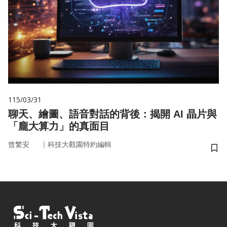
115/03/31
聊天、繪圖、語音對話的背後：揭開 AI 晶片與
「龐大算力」的真面目
｜
曾繁安
科技大觀園特約編輯
儲