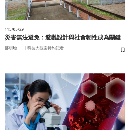
115/05/29
災害無法避免：避難設計與社會韌性成為關鍵
｜
鄒明珆
科技大觀園特約記者
儲