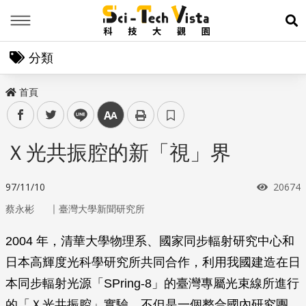
Menu
展
分類
首頁
facebook
twitter
line
中
Ｘ光共振腔的新「視」界
瀏覽次
97/11/10
20674
｜
蔡永彬
臺灣大學新聞研究所
2004 年，清華大學物理系、國家同步輻射研究中心和
日本高輝度光科學研究所共同合作，利用我國建造在日
本同步輻射光源「SPring-8」的臺灣專屬光束線所進行
的「Ｘ光共振腔」實驗，不但是一個整合國內研究團