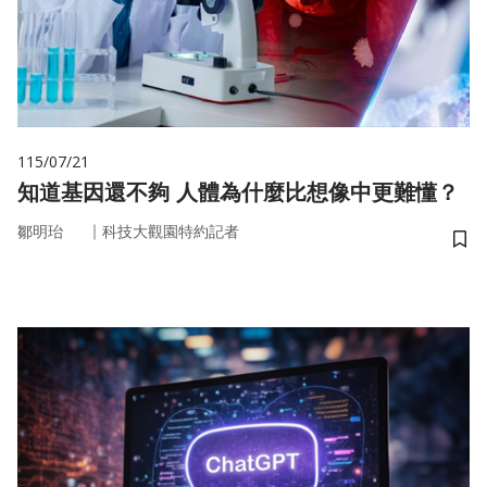
115/07/21
知道基因還不夠 人體為什麼比想像中更難懂？
｜
鄒明珆
科技大觀園特約記者
儲