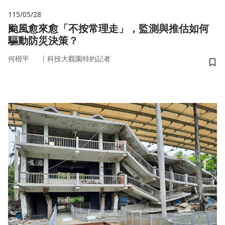
115/05/28
颱風愈來愈「不按常理走」，監測與推估如何
驅動防災決策？
｜
何楷平
科技大觀園特約記者
儲