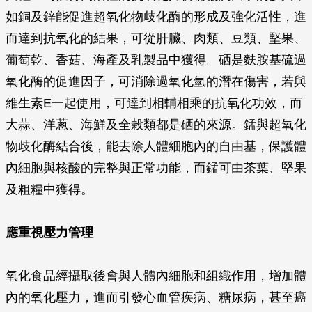
如銅及鋅能促進超氧化物歧化酶的形成及強化活性，進
而達到抗氧化的結果，可從肝臟、肉類、豆類、堅果、
葡萄乾、香菇、海產及乳製品中獲得。硒是麩胺基硫過
氧化酶的促進因子，可消除過氧化氫的潛在傷害，若與
維生素E一起使用，可達到相輔相乘的抗氧化功效，而
大蒜、洋蔥、海鮮及全榖類都是硒的來源。錳與超氧化
物歧化酶結合後，能去除人體細胞內的自由基，保護體
內細胞與核酸的完整與正常功能，而錳可由茶葉、堅果
及粗糧中獲得。
應重視壓力管理
氧化食品經攝取後會與人體內細胞和組織作用，增加體
內的氧化壓力，進而引發心血管疾病、糖尿病，甚至癌