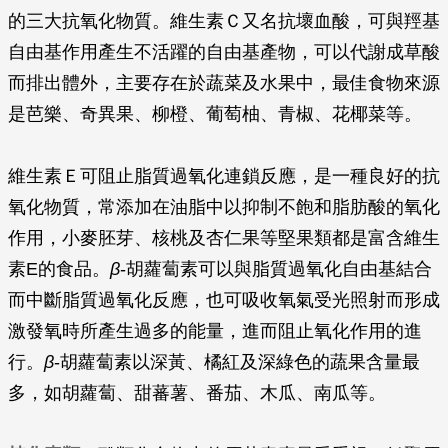
的三大抗氧化物質。維生素Ｃ又名抗壞血酸，可與羥基
自由基作用產生不活躍的自由基產物，可以代謝成草酸
而排出體外，主要存在於蔬菜及水果中，最佳食物來源
是芭樂、奇異果、柳橙、葡萄柚、青椒、花椰菜等。
維生素Ｅ可阻止脂質過氧化連鎖反應，是一種良好的抗
氧化物質，常添加在油脂中以抑制不飽和脂肪酸的氧化
作用，小麥胚芽、核桃及杏仁果等堅果類都是富含維生
素E的食品。
β
‭-‬胡蘿蔔素可以與脂質過氧化自由基結合
而中斷脂質過氧化反應，也可吸收氧氣受光照射而形成
激發氧時所產生過多的能量，進而阻止氧化作用的進
行。
β
‭-‬胡蘿蔔素以深黃、橘紅及深綠色的蔬果含量最
多，如胡蘿蔔、甜蕃薯、番茄、木瓜、南瓜等。