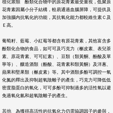
植化素類
酚類化合物中的原花青素最受重視，低聚原
花青素因屬小分子結構，較易通過血腦屏障，可提供及
加強腦內抗氧化的功能，其抗氧化能力都較維生素Ｃ及
Ｅ高。
葡萄籽、藍莓、小紅莓等都含有原花青素，其他富含多
酚類化合物的食品，如可可及巧克力（槲皮素、表兒茶
素、原花青素、可可紅素）、豆類（類黃酮、酚酸及單
寧等）、釀造酒類（酚酸、花青素和類黃酮）及洋蔥、
蘋果和堅果類（槲皮素）等。其中酒類多酚可調控一氧
化氮的釋出及抑制超氧陰離子的產生，巧克力可降低低
密度脂蛋白的氧化，可可多酚可抑制過多的活性氧以避
免過氧化氫和超氧陰離子的產生。
其他
為獲得高活性的抗氧化力仍需協調因子的參與，