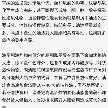
單純的油脂受到環境中光、熱和氧氣的影響，也容易氧
化而生成自由基，甚至斷裂形成醛、酮、醇、酸等揮發
性過氧化物，這些揮發性過氧化物就是廚房中油煙的主
要成分。油炸時溫度愈高、時間愈長，總油煙量就愈
多。高溫下產生的油煙對人體細胞具有毒性，也與許多
癌症的發生有關。
油脂和油炸物內所含的糖和胺基酸在高溫下會加速梅納
反應，除了產生色澤外，也會生成如丙烯醯胺等可能致
癌性物質。丙烯醯胺與環氧丙醇都被國際癌症研究署列
為可能對人類致癌的物質，在食品中含量愈低愈好。油
炸食品通常會沾附10～40 ％的油炸油，但不易察覺，
若不儘快食用，這些經高溫油炸的氧化油脂會隨著油炸
食品被人體攝入，長期攝取將對人體健康造成莫大的傷
害。