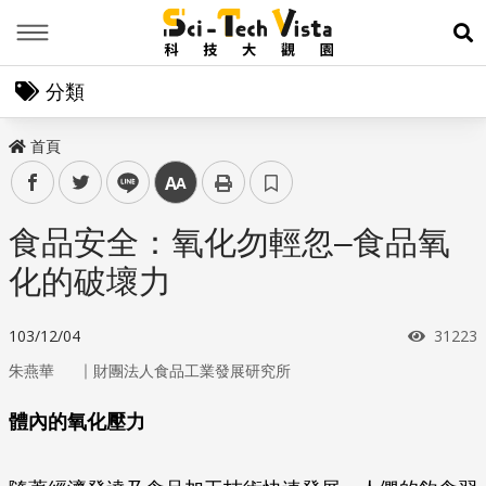
Menu
展
分類
首頁
facebook
twitter
line
中
食品安全：氧化勿輕忽–食品氧
化的破壞力
瀏覽次
103/12/04
31223
｜
朱燕華
財團法人食品工業發展研究所
體內的氧化壓力