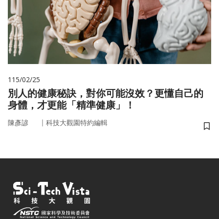
115/02/25
別人的健康秘訣，對你可能沒效？更懂自己的
身體，才更能「精準健康」！
｜
陳彥諺
科技大觀園特約編輯
儲