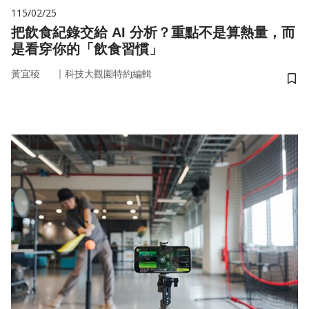
115/02/25
把飲食紀錄交給 AI 分析？重點不是算熱量，而
是看穿你的「飲食習慣」
｜
黃宜稜
科技大觀園特約編輯
儲