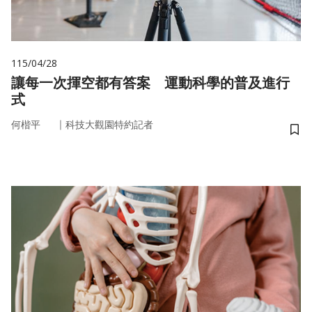
115/04/28
讓每一次揮空都有答案 運動科學的普及進行
式
｜
何楷平
科技大觀園特約記者
儲