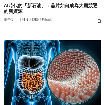
AI時代的「新石油」：晶片如何成為大國競逐
的新資源
｜
李元傑
科技大觀園特約編輯
儲