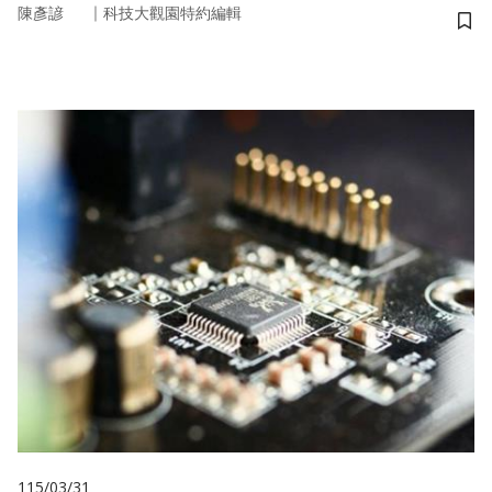
｜
陳彥諺
科技大觀園特約編輯
儲
115/03/31