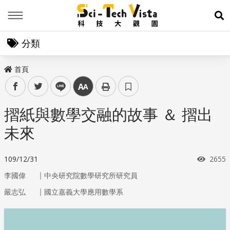
Menu
展
分類
首頁
facebook
twitter
line
中
摺紙與數學交融的故事 ＆ 摺出
未來
瀏覽
109/12/31
2655
｜
李國偉
中央研究院數學研究所研究員
｜
嚴志弘
國立嘉義大學應用數學系