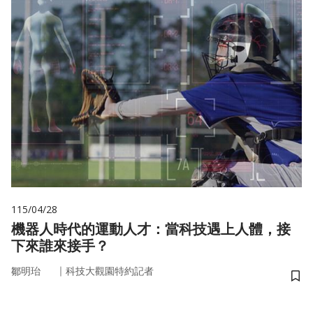
115/04/28
機器人時代的運動人才：當科技遇上人體，接
下來誰來接手？
｜
鄒明珆
科技大觀園特約記者
儲