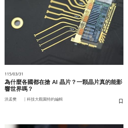
115/03/31
為什麼各國都在搶 AI 晶片？一顆晶片真的能影
響世界嗎？
｜
洪孟樊
科技大觀園特約編輯
儲