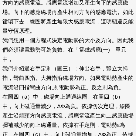
方向的感應電流。感應電流增加又產生向下的感應磁
場。向下的感應磁場再產生相同方向的感應電流。如此
循環下去，線圈將產生無限大感應電流，這明顯違反能
量守恆原理。
我們想用一個方程式決定電動勢的大小及方向。因此我
們必須讓電動勢可為負數。在「電磁感應(一)」單元
中，
我們介紹過右手定則（圖三）：伸出右手，豎立大拇
指，彎曲四指。大拇指沿磁場方向。如果電動勢產生的
電流沿四指彎曲方向,則電動勢為正。反之則為負。
在圖四（a）中，磁場向上通過線圈。在圖四（b）
中，向上磁通量減少，ΔΦ為負。依據愣次定理，線圈
產生沿箭頭方向感應電流，感應電流產生向上感應磁場
彌補減少的向上磁通量。依據右手定則，電動勢ε為
正。在圖四（c）中，向上磁通量增加，ΔΦ為正。依據