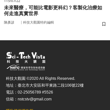
115/07/22
未來醫療，可能比電影更科幻？客製化治療如
何走進真實世界
｜
陳彥諺
科技大觀園特約編輯
儲
科技大觀園 ©2020 All Rights Reserved.
地址：臺北市大安區和平東路二段106號22樓
電話：02-25056789 #5526
信箱：nstcstv@gmail.com