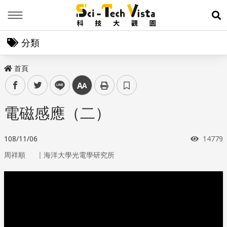
Menu
展
分類
首頁
facebook
twitter
line
中
電磁感應（二）
瀏覽次
108/11/06
14779
｜
周祥順
海洋大學光電學研究所