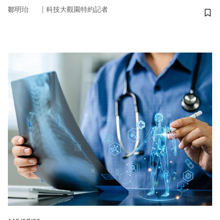
｜
鄒明珆
科技大觀園特約記者
儲