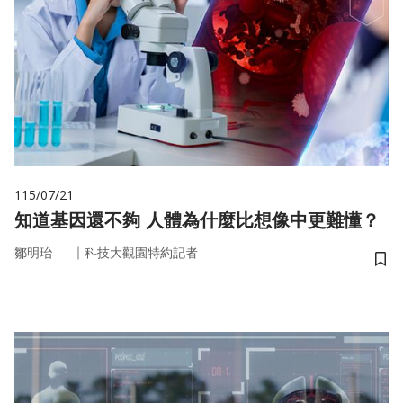
115/07/21
知道基因還不夠 人體為什麼比想像中更難懂？
｜
鄒明珆
科技大觀園特約記者
儲