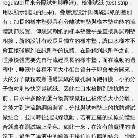
regulator用來分隔試劑與唾液)、檢測試紙 (test strip，
用以顯示測試的結果)。疊層流設計與傳統試紙的差別
有：加長的樣本墊與具有分離試劑墊與樣本墊功能的流
體調節裝置。傳統試劑紙的樣本墊幾乎是直接與試劑墊
相接，新的設計有較長且獨立的樣本墊，讓口水樣本不
會直接碰觸到在試劑墊的抗體。在碰觸到試劑墊之前，
唾液檢體需要先自行流經長長的樣本墊，而在流動的過
程中，唾液中各種不同大小蛋白質分子即會被分開來，
大的分子微粒較難通過試紙的微孔洞而跑得慢，小的分
子微粒則較快穿越試紙。因此在口水檢體到達抗體之
前，口水中多餘的蛋白物質或微粒已被依照大小分離，
之後才到達流體調節裝置，分批與試劑墊上的抗體嘗試
做結合，並同時往測試線流動，若有正確的抗原抗體結
合就會在測試線上呈色。如此一來，在沒有前處理的情
況下，避免了唾液中的雜質干擾抗原抗體的結合。除此