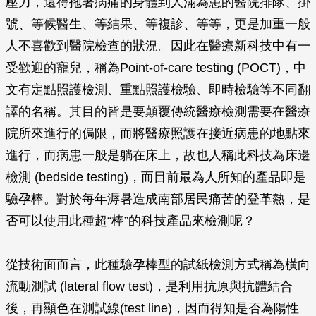
壓力，還得拖著病痛的身體到人滿為患的醫院排隊、掛
號、等候醫生、等結果、等複診、等等，更是加重一般
人不喜歡到醫院檢查的狀況。因此在醫療新科技中有一
受歡迎的寵兒，稱為Point-of-care testing (POCT)，中
文有定點照護檢測、重點照護檢驗、即時檢驗等不同翻
譯的名稱。其目的皆是要顛覆傳統醫療檢測需要在醫療
院所來進行的侷限，而將醫療照護在接近病患的地點來
進行，而病患一般是躺在床上，故也人稱此科技為床邊
檢測 (bedside testing)，而目前最為人所知的產品即是
驗孕棒。對於每年溽暑造成南部居民痛苦的登革熱，是
否可以使用此種超“棒”的科技產品來檢測呢？
從技術面而言，此種驗孕棒型的試紙檢測方式稱為橫向
流動測試 (lateral flow test)，是利用抗原與抗體結合
後，再顯色在測試線(test line)，因而得知是否為陽性