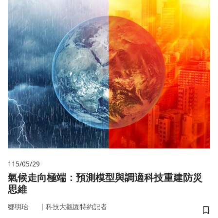
115/05/29
氣候走向極端：預測模型與調適科技重建防災
思維
｜
鄒明珆
科技大觀園特約記者
儲