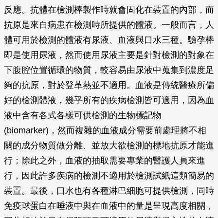
反應。抗體在檢測棒製作時就會固化在裝置的內部，而
抗原是來自病患在檢測時所提供的體液。一般而言，人
體可用於檢測的體液有尿液、血液與口水三種。驗孕棒
即是使用尿液，然而使用尿液主要是針對檢測的對象在
下腹腔位置循環的物質，較容易由尿液中蒐集到濃度足
夠的抗原，對於登革熱並不適用。血液是傳統醫療所偏
好的檢測體液，幾乎所有的疾病檢測皆可適用，因為血
液中含有各式各樣可供檢測的生物標記物
(biomarker)，然而複雜的血液成分需要前處理將不相
關的成分物質做分離、並放大欲檢測的標地抗原才能進
行；除此之外，血液的抽取需要專業的醫護人員來進
行，因此許多疾病的檢測不適用於檢測試紙這類簡易的
裝置。最後，口水也有各種淋巴細胞可提供檢測，同時
免疫球蛋白在唾液中與在血液中的量是呈現高度相關，