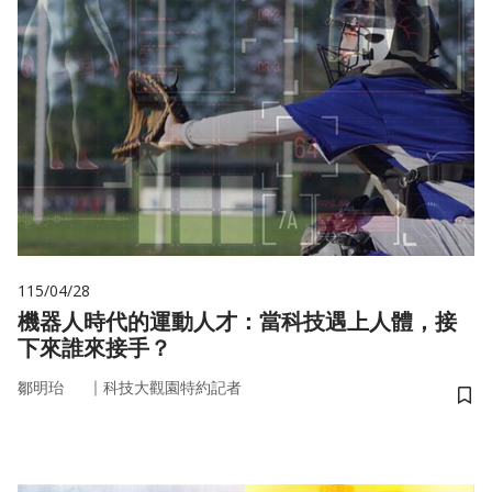
115/04/28
機器人時代的運動人才：當科技遇上人體，接
下來誰來接手？
｜
鄒明珆
科技大觀園特約記者
儲