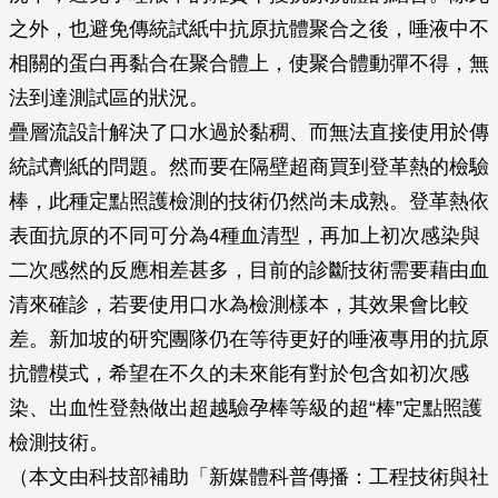
之外，也避免傳統試紙中抗原抗體聚合之後，唾液中不
相關的蛋白再黏合在聚合體上，使聚合體動彈不得，無
法到達測試區的狀況。
疊層流設計解決了口水過於黏稠、而無法直接使用於傳
統試劑紙的問題。然而要在隔壁超商買到登革熱的檢驗
棒，此種定點照護檢測的技術仍然尚未成熟。登革熱依
表面抗原的不同可分為4種血清型，再加上初次感染與
二次感然的反應相差甚多，目前的診斷技術需要藉由血
清來確診，若要使用口水為檢測樣本，其效果會比較
差。新加坡的研究團隊仍在等待更好的唾液專用的抗原
抗體模式，希望在不久的未來能有對於包含如初次感
染、出血性登熱做出超越驗孕棒等級的超“棒”定點照護
檢測技術。
（本文由科技部補助「新媒體科普傳播：工程技術與社