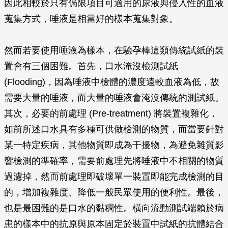
因此相較於只有侷限項目可適用的尿液與侵入性的血液
蒐集方式，唾液是相當好的樣本蒐集對象。
然而若要使用唾液為樣本，在驗孕棒這類傳統試紙的裝
置會有三個困難。首先，口水淹沒檢測試紙
(Flooding)，因為唾液中檢體的濃度遠較血液為低，故
需要大量的唾液，而大量的唾液會淹沒傳統的測試紙。
其次，必要的前處理 (Pre-treatment) 將裝置複雜化，
如前所述口水具有多種可供做檢測的物質，而當要針對
某一特定疾病，其他物質即成為干擾物，為避免雜質影
響檢測的準確率，需要前處理先將唾液中不相關的物質
過濾掉，然而前處理即破壞單一裝置即能完成檢測的目
的，增加複雜度、降低一般民眾使用的便利性。最後，
也是最困難的是口水的黏稠性。橫向流動測試端賴於病
患的樣本中的抗原與原本固定於裝置中試紙的抗體結合