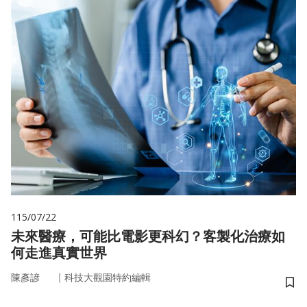
115/07/22
未來醫療，可能比電影更科幻？客製化治療如
何走進真實世界
｜
陳彥諺
科技大觀園特約編輯
儲