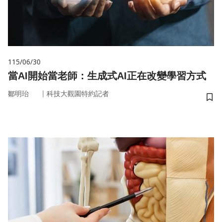
115/06/30
當AI開始當老師：生成式AI正在改變學習方式
｜
鄒明珆
科技大觀園特約記者
儲