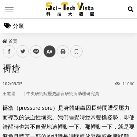
Menu
展
分類
首頁
facebook
twitter
line
中
褥瘡
瀏覽次
102/09/05
11060
｜
王道還
中央研究院歷史語言研究所助理研究員
褥瘡（pressure sore）是身體組織因長時間遭受壓力
而導致的缺血性壞死。我們睡覺時經常變換姿勢，即使
清醒時也常不自覺地這裡動一下、那裡動一下，就是要
避免身體某一部位的組織長時間處於緊張或受壓狀態。