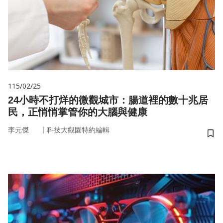
115/02/25
24小時不打烊的微觀城市：腸道裡的數十兆居
民，正悄悄掌管你的大腦與健康
｜
李元傑
科技大觀園特約編輯
儲