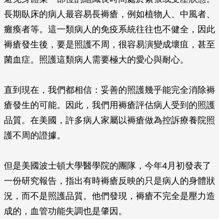
長期臥床的病人最容易長褥瘡，例如植物人、中風者、
癱瘓者等。這一類病人的免疫系統往往也不健全，因此
褥瘡發生後，要是照護不周，很容易演變成壞疽，甚至
菌血症。照護這類病人需要極大的愛心與耐心。
直到現在，我們都相信：妥善的照護幾乎能完全消除褥
瘡發生的可能。因此，我們用褥瘡評估病人受到的照護
品質。在美國，許多病人家屬以褥瘡做為控訴療養院照
護不周的證據。
但是美國波士頓大學醫學院的團隊，今年4月初發表了
一份研究報告，指出有時褥瘡反映的只是病人的身體狀
況，而不是照護品質。他們發現，褥瘡不完全是壓力造
成的，血管功能失調也是肇因。