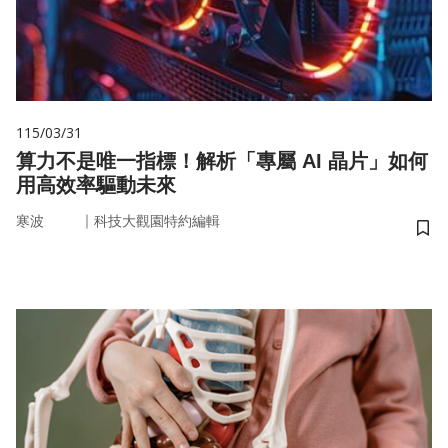
115/03/31
算力不是唯一指標！解析「專屬 AI 晶片」如何
用高效率驅動未來
｜
寒波
科技大觀園特約編輯
儲