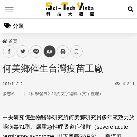
Menu
展
分類
首頁
facebook
twitter
line
中
何美鄉催生台灣疫苗工廠
瀏覽次
101/11/12
41811
｜
張志玲
《科學發展》特約文字編輯（文字整理）
中央研究院生物醫學研究所何美鄉研究員多年來致力於
腸病毒71型、嚴重急性呼吸道症候群（severe acute
respiratory syndrome, 以下簡稱SARS）、新流感