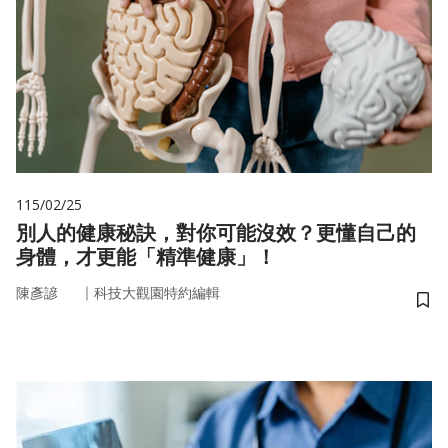
115/02/25
別人的健康秘訣，對你可能沒效？更懂自己的
身體，才更能「精準健康」！
｜
陳彥諺
科技大觀園特約編輯
儲