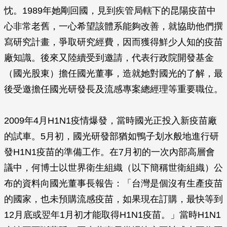
忱。1989年她剛回國，見到疾管局轄下的昆陽疫苗中
心非常老舊，一心希望該體系能夠改善，就協助他們撰
寫研究計畫，爭取研究經費，因而獲得鮮少人知的疫苗
廠知識。後來又陸續受到邀請，代表行政院開發基金
（國光股東）擔任國光董事，造就她對國光的了解，最
後受邀擔任國光研發長及流感專案總經理等重要職位。
2009年4月H1N1疫情爆發，當時國光正投入新疫苗廠
的試車。5月初，國光研發部猶如鴨子划水般地進行研
發H1N1疫苗的準備工作。在7月初的一次內部高層會
議中，何博士以世界衛生組織（以下簡稱世衛組織）公
布的資料向國光董事長報告：「台灣是個沒有生產疫苗
的國家，也未預購流感疫苗，如果現在訂購，最快等到
12月底或翌年1月初才能取得H1N1疫苗。」當時H1N1