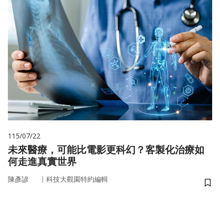
115/07/22
未來醫療，可能比電影更科幻？客製化治療如
何走進真實世界
｜
陳彥諺
科技大觀園特約編輯
儲