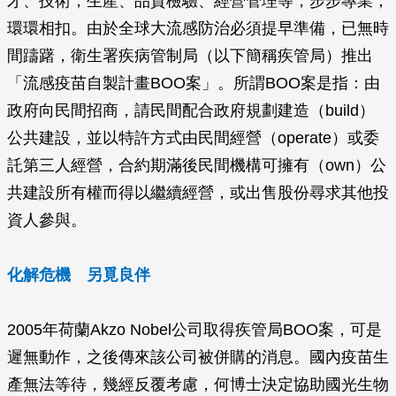
才、技術，生產、品質檢驗、經營管理等，步步專業，
環環相扣。由於全球大流感防治必須提早準備，已無時
間躊躇，衛生署疾病管制局（以下簡稱疾管局）推出
「流感疫苗自製計畫BOO案」。所謂BOO案是指：由
政府向民間招商，請民間配合政府規劃建造（build）
公共建設，並以特許方式由民間經營（operate）或委
託第三人經營，合約期滿後民間機構可擁有（own）公
共建設所有權而得以繼續經營，或出售股份尋求其他投
資人參與。
化解危機 另覓良伴
2005年荷蘭Akzo Nobel公司取得疾管局BOO案，可是
遲無動作，之後傳來該公司被併購的消息。國內疫苗生
產無法等待，幾經反覆考慮，何博士決定協助國光生物