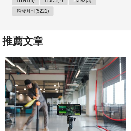
H1N1(8)
H5N1(7)
H3N2(3)
科發月刊(5221)
推薦文章