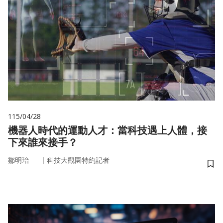
115/04/28
機器人時代的運動人才：當科技遇上人體，接
下來誰來接手？
｜
鄒明珆
科技大觀園特約記者
儲