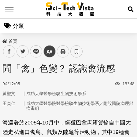
Menu
展
分類
首頁
facebook
twitter
line
中
聞「禽」色變？ 認識禽流感
瀏覽次
94/12/08
15348
｜
黃聖文
成功大學醫學檢驗生物技術學系
｜
王貞仁
成功大學醫學院醫學檢驗生物技術學系／附設醫院病理部
病毒組
海巡署於2005年10月中，緝獲巴拿馬籍貨輪自中國大
陸走私進口禽鳥、鼠類及陸龜等活動物，其中19種禽