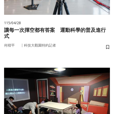
115/04/28
讓每一次揮空都有答案 運動科學的普及進行
式
｜
何楷平
科技大觀園特約記者
儲