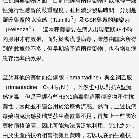
在抗病毒藥物方面，目前已經有兩種藥物可以減輕一般
性流行性感冒的嚴重程度，並且減少發病時間，分別是
R
羅氏藥廠的克流感（Tamiflu
）及GSK藥廠的瑞樂莎
R
（Relenza
），這兩種藥需要在病人出現症狀48小時
內服用才有效果。而對於禽流感病毒，雖然由臨床所得
到的數據並不多，但早期給予這兩種藥物，也有增加病
患存活率的效果。
至於其他的藥物如金鋼胺（amantadine）與金鋼乙胺
（rimantadine，C
H
N ），雖然也可以對抗A型流
12
21
感病毒，但是已經有些H5N1病毒對這兩種藥物產生抗
藥性，因此並不適合用於治療禽流感。然而，上述抗病
毒藥物克流感及瑞樂莎生產數量不足，再加上一些國家
藥物價格偏高，因此可能無法廣泛地利用。除此之外，
由於生產的技術相當複雜且費時，若以現在的生產技