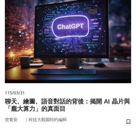
115/03/31
聊天、繪圖、語音對話的背後：揭開 AI 晶片與
「龐大算力」的真面目
｜
曾繁安
科技大觀園特約編輯
儲