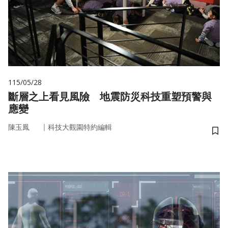
115/05/28
斷層之上看見風險 地震防災科技重塑預警與
應變
｜
陳玉鳳
科技大觀園特約編輯
儲