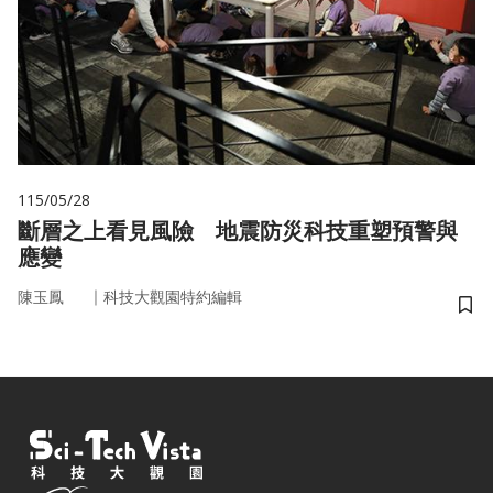
115/05/28
斷層之上看見風險 地震防災科技重塑預警與
應變
｜
陳玉鳳
科技大觀園特約編輯
儲