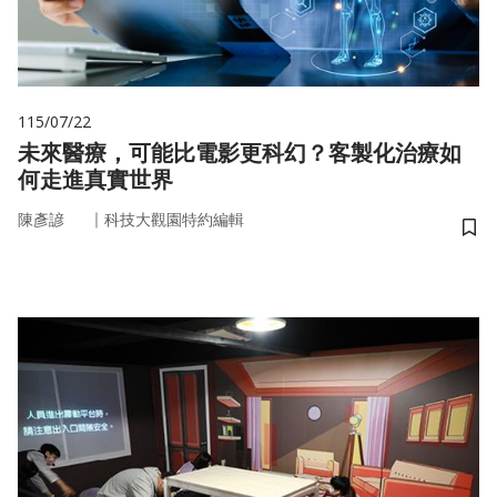
115/07/22
未來醫療，可能比電影更科幻？客製化治療如
何走進真實世界
｜
陳彥諺
科技大觀園特約編輯
儲