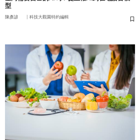
型
｜
陳彥諺
科技大觀園特約編輯
儲