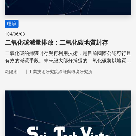
環境
104/06/08
二氧化碳減量排放：二氧化碳地質封存
二氧化碳的捕獲封存與再利用技術，是目前國際公認可行且
有效的減碳手段。未來絕大部分捕獲的二氧化碳將以地質封
存方式處理，以期與大氣環境隔離，並在全球溫室氣體減量
｜
歐陽湘
工業技術研究院綠能與環境研究所
上扮演重要的角色。
儲存