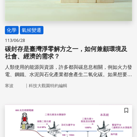
化學
氣候變遷
113/06/28
碳封存是臺灣淨零解方之一，如何兼顧環境及
社會、經濟的需求？
人類使用的能源與資源，許多都與碳息息相關，例如火力發
電、鋼鐵、水泥與石化產業都會產生二氧化碳。如果想要減
少人類對環境的影響，降低二氧化碳的人為排放是重要方
｜
寒波
科技大觀園特約編輯
向，不過應運而生的「碳封存」（carbon storage）技術，
是否適合臺灣呢？
儲存