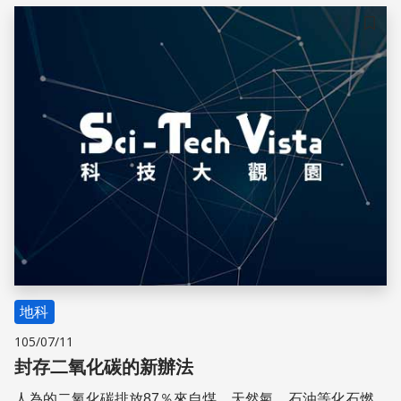
儲存
地科
105/07/11
封存二氧化碳的新辦法
人為的二氧化碳排放87％來自煤、天然氣、石油等化石燃