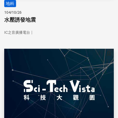
地科
104/10/26
水壓誘發地震
｜
IC之音廣播電台
儲存