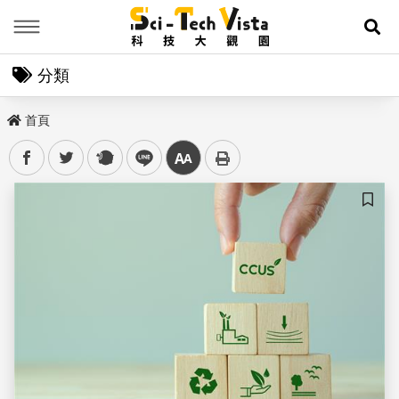
Menu
展
分類
首頁
facebook
twitter
plurk
line
中
儲存