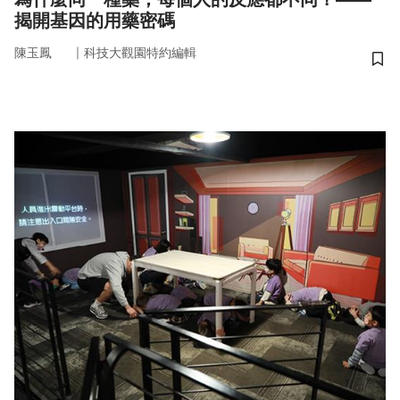
揭開基因的用藥密碼
｜
陳玉鳳
科技大觀園特約編輯
儲