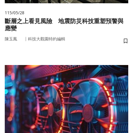
115/05/28
斷層之上看見風險 地震防災科技重塑預警與
應變
｜
陳玉鳳
科技大觀園特約編輯
儲