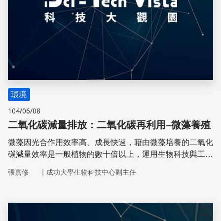
環境
104/06/08
二氧化碳減量排放：二氧化碳再利用–微藻養殖
微藻因光合作用效率高、成長快速，藉由微藻培養的二氧化
碳減量效率是一般植物的數十倍以上，運用生物科技與工程
技術養殖微藻，進行二氧化碳減量非常值得發展。
｜
張嘉修
成功大學生物科技中心副主任
儲存