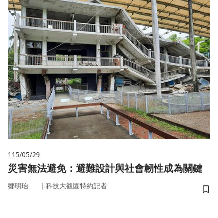
115/05/29
災害無法避免：避難設計與社會韌性成為關鍵
｜
鄒明珆
科技大觀園特約記者
儲