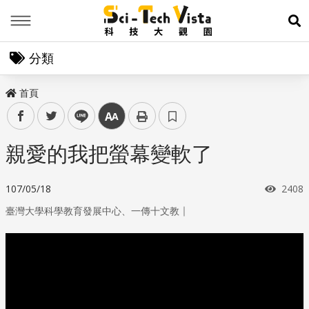
Menu
展
分類
首頁
facebook
twitter
line
中
親愛的我把螢幕變軟了
瀏覽
107/05/18
2408
｜
臺灣大學科學教育發展中心、一傳十文教