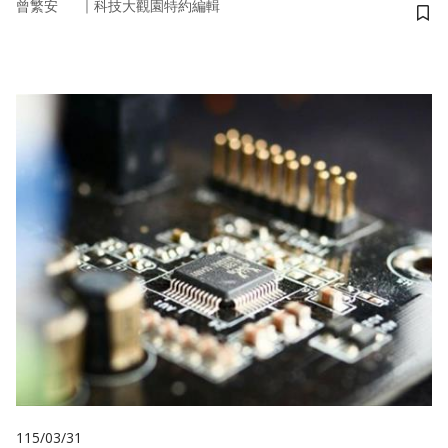
｜
曾繁安
科技大觀園特約編輯
儲
115/03/31