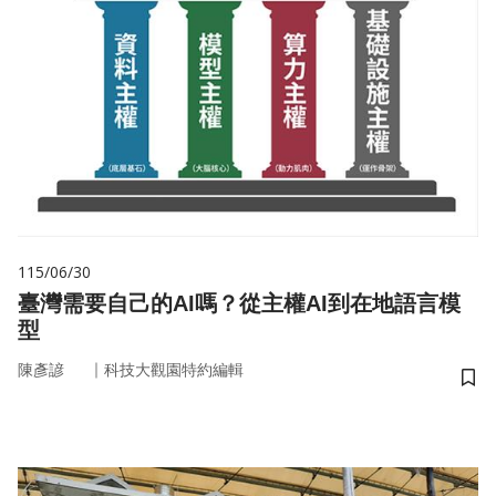
115/06/30
臺灣需要自己的AI嗎？從主權AI到在地語言模
型
｜
陳彥諺
科技大觀園特約編輯
儲