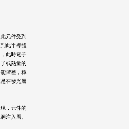
當此元件受到
入到此半導體
合，此時電子
光子或熱量的
料能階差，釋
或是在發光層
表現，元件的
電洞注入層、