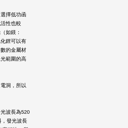
常選擇低功函
地活性也較
極（如鎂：
氟化鋰可以有
函數的金屬材
見光範圍的高
遞電洞，所以
。
波長為520
料，發光波長