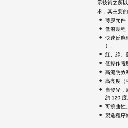
示技術之所以
求，其主要的
薄膜元件
低溫製程
快速反應時
）。
紅、綠、
低操作電壓
高流明效率
高亮度（可
自發光，廣
約 120 
可撓曲性
製造程序