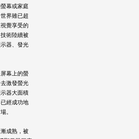
的螢幕或家庭
全世界雖已超
應視覺享受的
器技術陸續被
顯示器、發光
擊屏幕上的螢
量去激發螢光
顯示器大面積
器已經成功地
市場。
逐漸成熟，被