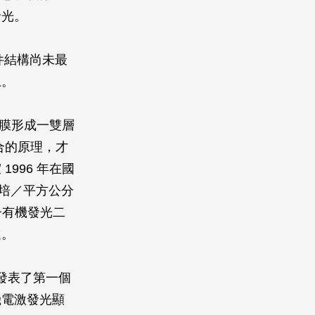
發光。
件結構尚未最
上。
薄膜形成一雙層
合的原理，才
996 年在國
安培／平方公分
子有機發光二
進。
發表了第一個
機電激發光顯