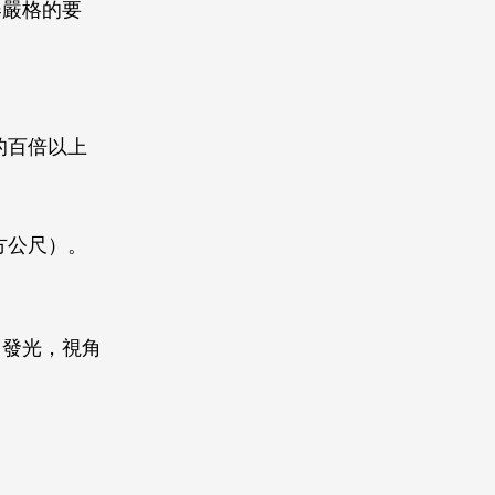
器嚴格的要
器的百倍以上
平方公尺）。
自發光，視角