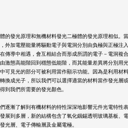
體的發光原理和無機材料發光二極體的發光原理相似。
，外加電壓能量將驅動電子與電洞分別由負極與正極注
在傳導中相遇，會互相結合而形成所謂的電子－電洞複
由激態高能階回到穩態低能階，而其能量差異將分別用
中可見光的部分可被利用當作顯示功能。因為是利用材
轉換成光子，所以我們可以選擇適當的材料當作發光層
得到我們所需要的發光顏色。
們逐漸了解到有機材料的特性深深地影響元件光電特性
發展到多層，新的結構包含了氧化銦錫透明玻璃基板、
發光層、電子傳輸層及金屬電極。