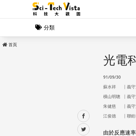
分類
首頁
光電
91/09/30
｜
蘇水祥
義守
｜
橫山明聰
義守
｜
朱健慈
義守
｜
facebook
江俊德
聯銓
twitter
由於反應速率