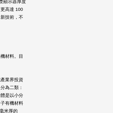
電漿顯示器厚度
更高達 100
發新技術，不
無機材料。
目
電產業界投資
上分為二類：
極體是以小分
分子有機材料
 毫米厚的