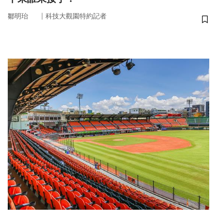
｜
鄒明珆
科技大觀園特約記者
儲