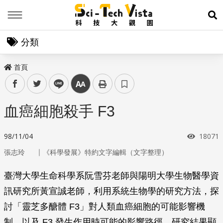
Menu
展
分類
首頁
facebook
twitter
line
中
血癌細胞殺手 F3
瀏覽次
98/11/04
18071
｜
張志玲
《科學發展》特約文字編輯（文字整理）
臺灣大學生命科學系阮雪芬老師與陽明大學生物醫學資
訊研究所黃宣誠老師，利用系統生物學的研究方法，探
討「靈芝多醣體 F3」對人類血癌細胞的可能影響機
制，以及 F3 發生作用時可能的影響路徑。研究結果顯