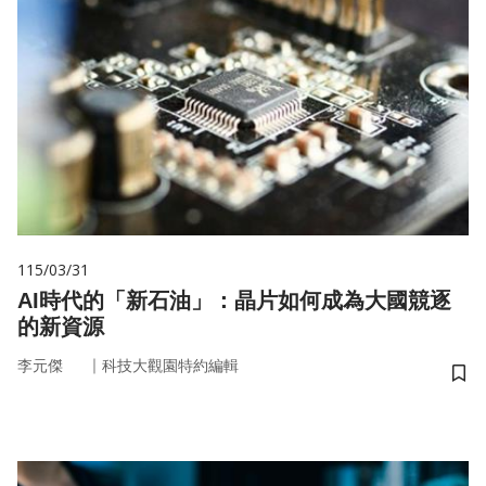
115/03/31
AI時代的「新石油」：晶片如何成為大國競逐
的新資源
｜
李元傑
科技大觀園特約編輯
儲