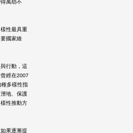
變得萬劫不
多樣性最具重
還要國家維
略與行動，這
經在2007
物種多樣性指
、溼地、保護
多樣性推動方
效如果逐漸提