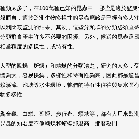
種類太多了，在100萬種已知的昆蟲中，哪些是適於監測
般而言，適於監測生物多樣性的昆蟲應該是已經有多人
以利比較監測的結果。其次，這些分類群的分類必須直
分類群會產生許多不必要的困擾。另外，候選的昆蟲還
相當程度的多樣性，或特有性。
大型的鳳蝶、斑蝶）和蜻蜓的分類清楚，研究的人多，
體夠大，容易採集，多樣性和特有性夠高，因此都是適
賴溪流、池塘等水生環境，牠們的特有性往往與集水區
物多樣性。
糞金龜、白蟻、葉蟬、步行蟲、螟蛾等，都有人用來監
昆蟲的知名度不像蝴蝶和蜻蜓那麼高，那麼熱門。