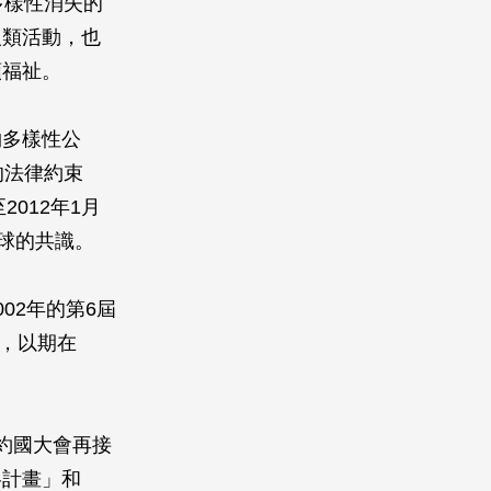
多樣性消失的
人類活動，也
類福祉。
物多樣性公
公約的法律約束
012年1月
球的共識。
02年的第6屆
」，以期在
約國大會再接
略計畫」和