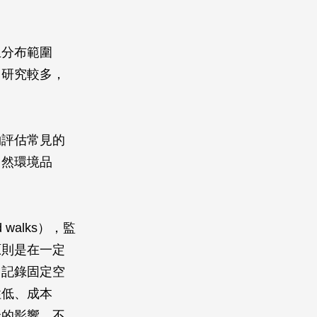
且分布範圍
，研究較多，
夠評估常見的
自然環境品
 walks），監
原則是在一定
、記錄固定空
性低、成本
聚的影響、不