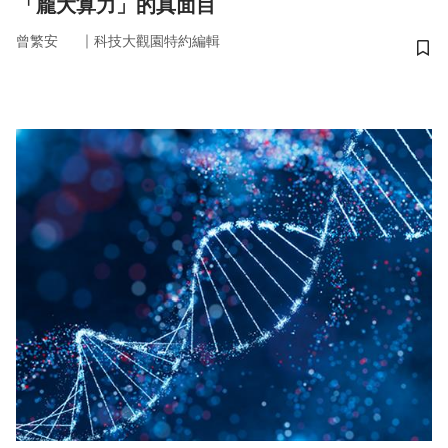
「龐大算力」的真面目
｜
曾繁安
科技大觀園特約編輯
儲