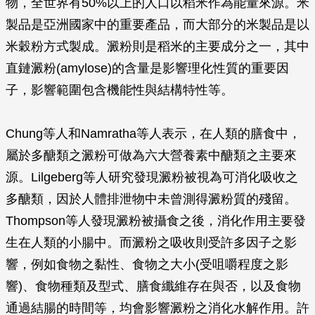
物，全世界有50%以上的人口以稻米作為能量來源。米
製品是亞洲國家中的重要產品，而大部分的米製品是以
米穀粉方式製成。澱粉則是稻米的主要成分之一，其中
直鏈澱粉(amylose)的含量是影響理化性質的重要因
子，影響範圍包含機能性與結構特性等。
Chung等人和Namratha等人表示，在人類的膳食中，
屬於多醣類之澱粉可做為六大營養素中醣類之主要來
源。Lilgeberg等人研究發現澱粉被視為可消化吸收之
多醣類，因於人體排泄物中未曾測得澱粉質的殘留。
Thompson等人發現澱粉被攝食之後，消化作用主要發
生在人類的小腸中。而澱粉之吸收則受許多因子之影
響，例如食物之黏性、食物之大小(受咀嚼程度之影
響)、食物種類及型式、膳食纖維存在與否，以及食物
通過結腸的時間等，均會影響澱粉之消化水解作用。許