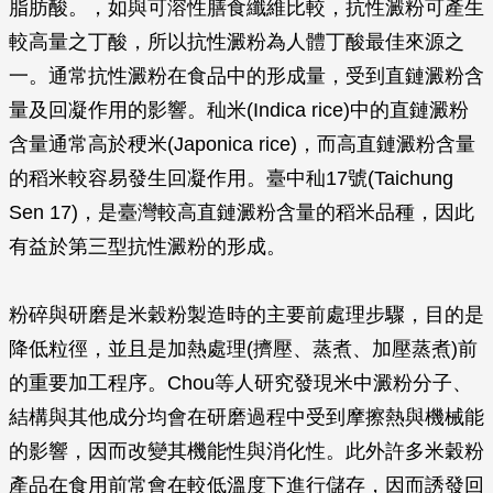
脂肪酸。，如與可溶性膳食纖維比較，抗性澱粉可產生
較高量之丁酸，所以抗性澱粉為人體丁酸最佳來源之
一。通常抗性澱粉在食品中的形成量，受到直鏈澱粉含
量及回凝作用的影響。秈米(Indica rice)中的直鏈澱粉
含量通常高於稉米(Japonica rice)，而高直鏈澱粉含量
的稻米較容易發生回凝作用。臺中秈17號(Taichung
Sen 17)，是臺灣較高直鏈澱粉含量的稻米品種，因此
有益於第三型抗性澱粉的形成。
粉碎與研磨是米穀粉製造時的主要前處理步驟，目的是
降低粒徑，並且是加熱處理(擠壓、蒸煮、加壓蒸煮)前
的重要加工程序。Chou等人研究發現米中澱粉分子、
結構與其他成分均會在研磨過程中受到摩擦熱與機械能
的影響，因而改變其機能性與消化性。此外許多米穀粉
產品在食用前常會在較低溫度下進行儲存，因而誘發回