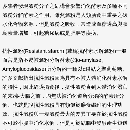
多學者發現澱粉分子之結構會影響消化酵素及多種不同
澱粉分解酵素之作用。雖然澱粉是人類膳食中重要之碳
水化合物來源，但是澱粉之吸收，常造成血糖過高與胰
島素量增加，引起糖尿病或是肥胖等疾病。
抗性澱粉(Resistant starch) (或稱抗酵素水解澱粉)一般
而言是指不易被澱粉分解酵素(如α-amylase、
Amyloglucosidase)所分解的一種以α鍵結之聚葡萄糖。
許多文獻指出抗性澱粉因為具有不被人體消化酵素水解
的特性，因此經過攝食後，抗性澱粉直到人體消化器官
的末端-大腸之前，均無法被消化道所分泌的酵素所分
解。也就是說抗性澱粉具有類似於膳食纖維的生理功
效。抗性澱粉與一般澱粉最大的差異主要在於抗性澱粉
不可於小腸中消化水解，但是可於結腸中發酵產生短鏈