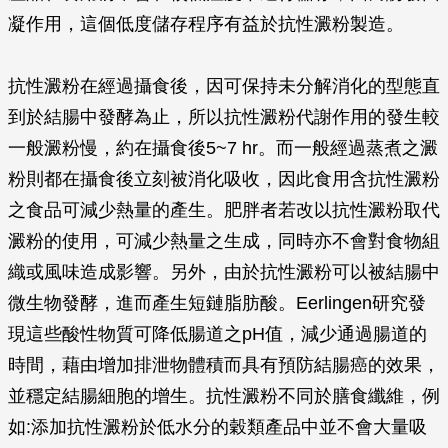
凝作用，這個低度儲存程序有益於抗性澱粉製造。
抗性澱粉在經過攝食後，因可保持未分解消化的型態直
到於結腸中發酵為止，所以抗性澱粉代謝作用的發生較
一般澱粉慢，約在攝食後5~7 hr。而一般經過蒸煮之澱
粉則都在攝食後立刻被消化吸收，因此食用含抗性澱粉
之食品可減少熱量的產生。肥胖者若改以抗性澱粉取代
澱粉的使用，可減少熱量之生成，同時亦不會對食物組
織或風味造成影響。另外，由於抗性澱粉可以被結腸中
微生物發酵，進而產生短鏈脂肪酸。Eerlingen研究發
現這些酸性物質可降低腸道之pH值，減少通過腸道的
時間，藉由增加排泄物體積而具有預防結腸癌的效果，
並穩定結腸細胞的增生。抗性澱粉不同於膳食纖維，例
如:添加抗性澱粉於低水分的穀類產品中並不會大量吸