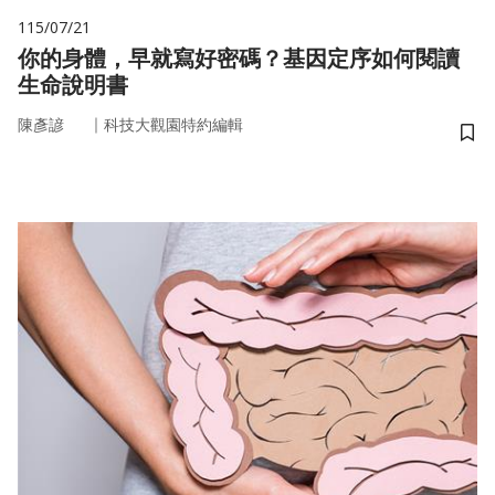
115/07/21
你的身體，早就寫好密碼？基因定序如何閱讀
生命說明書
｜
陳彥諺
科技大觀園特約編輯
儲