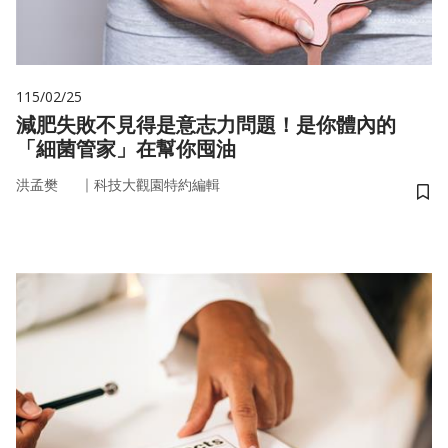
115/02/25
減肥失敗不見得是意志力問題！是你體內的
「細菌管家」在幫你囤油
｜
洪孟樊
科技大觀園特約編輯
儲