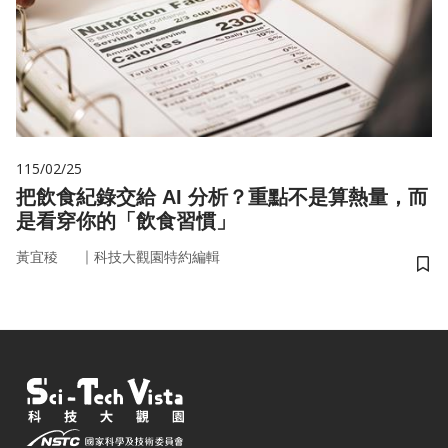
115/02/25
把飲食紀錄交給 AI 分析？重點不是算熱量，而
是看穿你的「飲食習慣」
｜
黃宜稜
科技大觀園特約編輯
儲