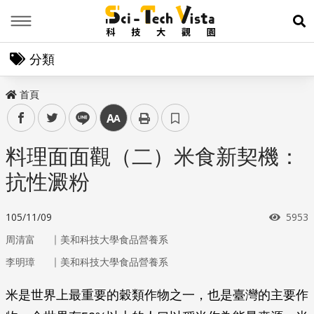
Menu
展
分類
首頁
facebook
twitter
line
中
料理面面觀（二）米食新契機：
抗性澱粉
瀏覽
105/11/09
5953
｜
周清富
美和科技大學食品營養系
｜
李明璋
美和科技大學食品營養系
米是世界上最重要的穀類作物之一，也是臺灣的主要作