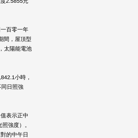
.5855元
國一百零一年
日期間，屋頂型
元，太陽能電池
42.1小時，
的不同日照強
峰值表示正中
光照強度）。
相對的中午日