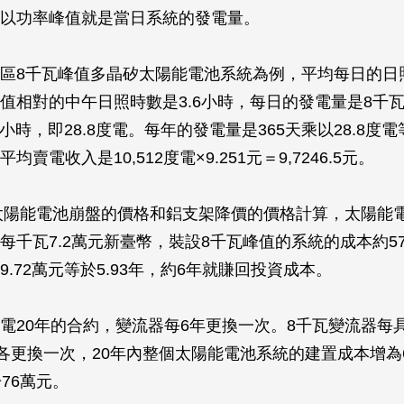
以功率峰值就是當日系統的發電量。
區8千瓦峰值多晶矽太陽能電池系統為例，平均每日的日照時
值相對的中午日照時數是3.6小時，每日的發電量是8千瓦乘
瓦小時，即28.8度電。每年的發電量是365天乘以28.8度電等
賣電收入是10,512度電×9.251元＝9,7246.5元。
年太陽能電池崩盤的價格和鋁支架降價的價格計算，太陽能
千瓦7.2萬元新臺幣，裝設8千瓦峰值的系統的成本約57.6
.72萬元等於5.93年，約6年就賺回投資成本。
電20年的合約，變流器每6年更換一次。8千瓦變流器每
年各更換一次，20年內整個太陽能電池系統的建置成本增為6
76萬元。