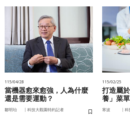
115/04/28
115/02/25
當機器愈來愈強，人為什麼
打造屬於
還是需要運動？
養」菜單
因，關鍵
｜
｜
鄒明珆
科技大觀園特約記者
寒波
科
儲存書籤