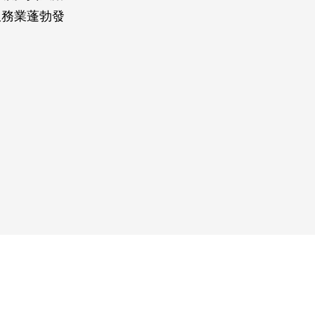
服務業蓬勃發