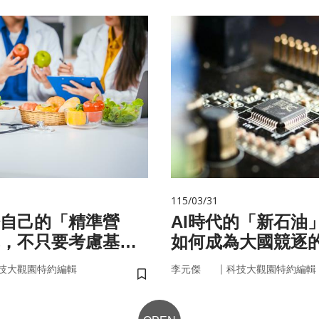
115/03/31
自己的「精準營
AI時代的「新石油
，不只要考慮基
如何成為大國競逐
更在腸道微生物
｜
技大觀園特約編輯
李元傑
科技大觀園特約編輯
儲存書籤