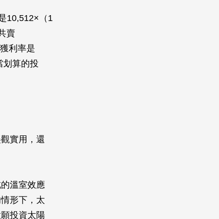
,512×（1
，共賣
年獲利率是
相當划算的投
美觀實用，還
成的溫室效應
的情形下，太
意願投資太陽