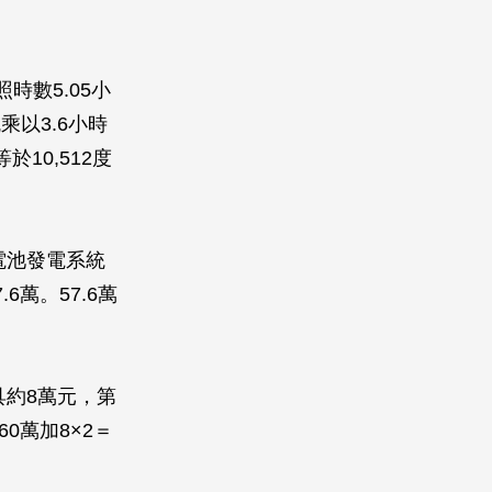
數5.05小
以3.6小時
於10,512度
電池發電系統
萬。57.6萬
具約8萬元，第
0萬加8×2＝