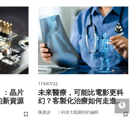
115/07/22
」：晶片
未來醫療，可能比電影更科
的新資源
幻？客製化治療如何走進真
回
實世界
｜
陳彥諺
科技大觀園特約編輯
儲存書籤
儲