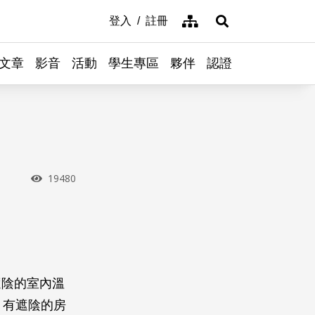
網站導覽
登入
註冊
展開搜尋
文章
影音
活動
學生專區
夥伴
認證
瀏覽次數
19480
遮陰的室內溫
，有遮陰的房