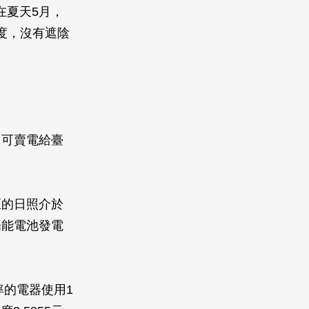
在夏天5月，
度，沒有遮陰
，可賣電給臺
區的日照介於
陽能電池發電
率的電器使用1