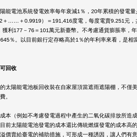
陽能電池系統發電效率每年衰減1％，20年累積的發電量是10
992＋……＋0.9919）＝191,416度電，每度電賣9.251元
89元，獲利177－76＝101萬元新臺幣。不考慮通貨膨脹率，
76＝6.645％。以目前銀行定存略高於1％的年利率來看，是
可回收
的太陽能電池板回收裝在自家屋頂當遮雨遮陽棚，不僅
費。
成本（例如不考慮發電過程中產生的二氧化碳排放所造
目前太陽能電池發電的成本還比傳統燃煤發電的成本高
溢價賣給臺電的補助措施，可形成一種誘因，讓人們有