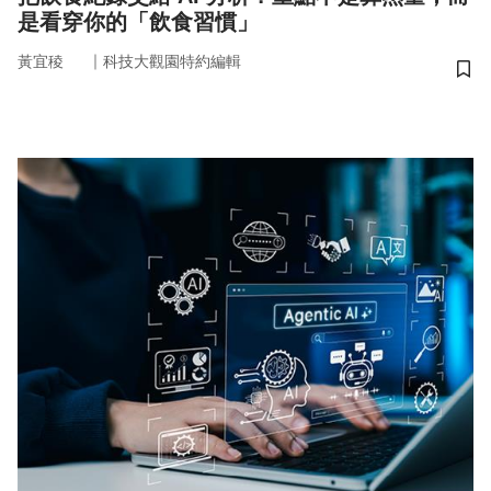
是看穿你的「飲食習慣」
｜
黃宜稜
科技大觀園特約編輯
儲