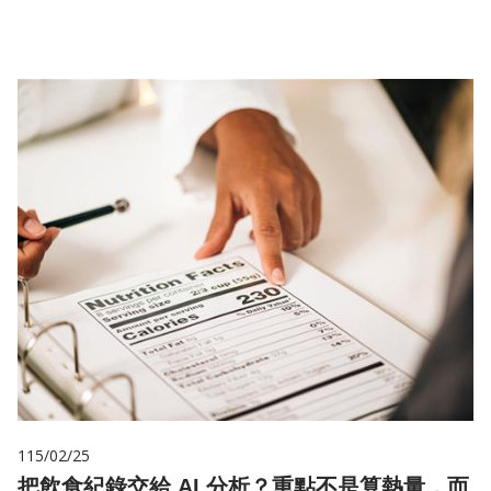
儲
115/02/25
把飲食紀錄交給 AI 分析？重點不是算熱量，而