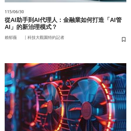
115/06/30
從AI助手到AI代理人：金融業如何打造「AI管
AI」的新治理模式？
｜
賴郁薇
科技大觀園特約記者
儲