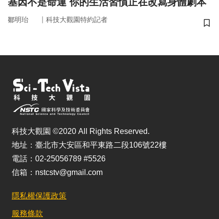
基因不是命運 你的生活習慣正在改寫身體劇本
｜
鄒明珆
科技大觀園特約記者
儲
科技大觀園 ©2020 All Rights Reserved.
地址：臺北市大安區和平東路二段106號22樓
電話：02-25056789 #5526
信箱：nstcstv@gmail.com
隱私權保護政策
服務條款