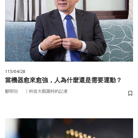
115/04/28
當機器愈來愈強，人為什麼還是需要運動？
｜
鄒明珆
科技大觀園特約記者
儲