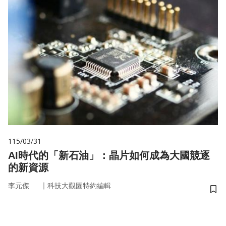
115/03/31
AI時代的「新石油」：晶片如何成為大國競逐
的新資源
｜
李元傑
科技大觀園特約編輯
儲