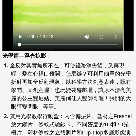
光學篇—浮光掠影
：
全反射其實無所不在：可使錢幣消失後，又再現
喔！愛在心裡口難開，怎麼辦？可利用簡單的光學
折射再加全反射現象，以科學方法創意表達，既有
學問、又創意喔！也玩變裝遊戲喔，讓原本漂亮美
麗的公主變尼姑、美麗俏佳人變帥哥喔！張開的大
眼睛變閉眼...等等。
實用光學教學行動盒：內含偏振片、塑材之Fresnel
放大鏡片、條紋式驗鈔卡、不同密度的1D和2D光
柵片、塑材條紋之立體照片和Flip-Flop多層影像演