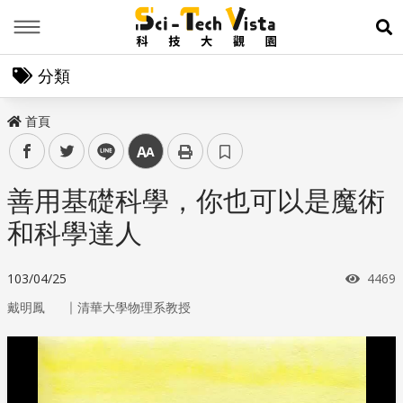
Menu
展
分類
首頁
facebook
twitter
line
中
善用基礎科學，你也可以是魔術
和科學達人
瀏覽
103/04/25
4469
｜
戴明鳳
清華大學物理系教授