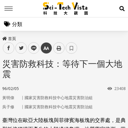
Menu
展
分類
首頁
facebook
twitter
line
中
災害防救科技：等待下一個大地
震
瀏覽次
96/02/05
23408
｜
黃明偉
國家災害防救科技中心地震災害防治組
｜
吳子修
國家災害防救科技中心地震災害防治組
臺灣位在歐亞大陸板塊與菲律賓海板塊的交界處，是典