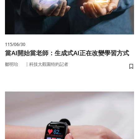
115/06/30
當AI開始當老師：生成式AI正在改變學習方式
｜
鄒明珆
科技大觀園特約記者
儲