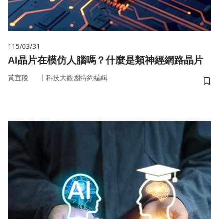
115/03/31
AI晶片在模仿人腦嗎？什麼是類神經網路晶片
｜
黃宜稜
科技大觀園特約編輯
儲