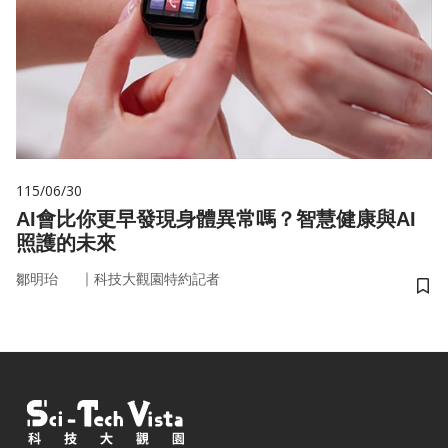
115/06/30
AI會比你更早發現身體異常嗎？智慧健康與AI
照護的未來
｜
鄒明珆
科技大觀園特約記者
儲