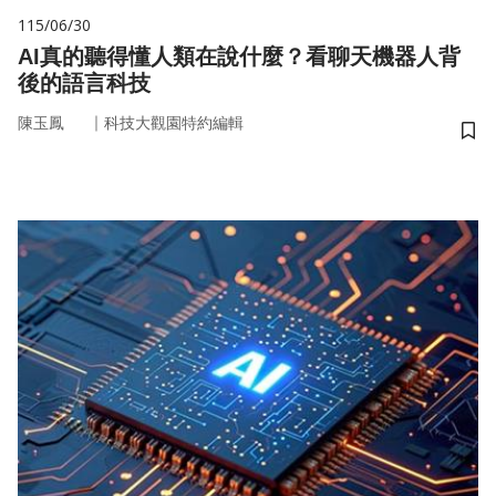
115/06/30
AI真的聽得懂人類在說什麼？看聊天機器人背
後的語言科技
｜
陳玉鳳
科技大觀園特約編輯
儲