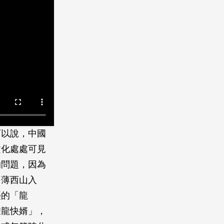
可以說，中國
文化處處可見
的問題，因為
日薄西山入
襲的「龍
乘龍快婿」，