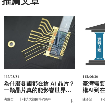
推薦文章
115/03/31
115/06/30
為什麼各國都在搶 AI 晶片？
臺灣需要
一顆晶片真的能影響世界
權AI到
嗎？
｜
｜
洪孟樊
科技大觀園特約編輯
陳彥諺
科
儲存書籤