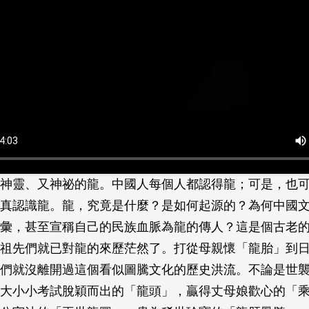
神靈、又神祕的龍。中國人每個人都認得龍；可是，也
真認識龍。龍，究竟是什麼？是如何起源的？為何中國
彙，甚至宣稱自己的民族血脈為龍的傳人？這是個古老
祖先們就已對龍的來歷茫然了。打從母親懷「龍胎」到
們就沒離開過這個看似圖騰文化的歷史洪流。不論是世
大小小考試脫穎而出的「龍頭」，贏得丈母娘歡心的「