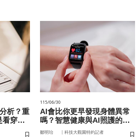
115/06/30
 分析？重
AI會比你更早發現身體異常
是看穿你
嗎？智慧健康與AI照護的未
來
｜
鄒明珆
科技大觀園特約記者
儲存書籤
儲