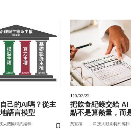
115/02/25
自己的AI嗎？從主
把飲食紀錄交給 AI
在地語言模型
點不是算熱量，而
的「飲食習慣」
｜
技大觀園特約編輯
黃宜稜
科技大觀園特約編輯
儲存書籤