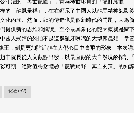
公守法的「再世龍圖」，貴為稀世珍寶的「龍肝鳳髓」
祥的「龍鳳呈祥」，在在顯示了中國人以龍馬精神勉勵
文化內涵。然而，龍的傳奇也是個新時代的問題，因為
們提供新的思維和解讀。至今最具象化的龍大概就是留
中國人崇拜的恐怕不是這群齜牙咧嘴的大型爬蟲類；掌
龍王，倒是更加貼近龍在人們心目中會飛的形象。本次講
趙丰院長從人文觀點出發，以最直觀的大自然現象探討
彩可期，絕對值得您體驗「龍戰於野，其血玄黃」的知
化石(52)