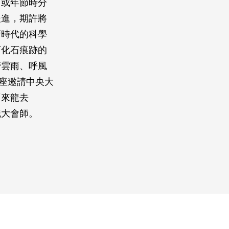
，或年節時分
後進，期許將
新時代的科學
下化石痕跡的
管雲雨、呼風
座邀請中央大
「來龍去
識大會師。