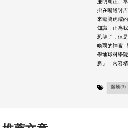
廉明剛正、奉
掛在嘴邊討吉
來龍騰虎躍的
知識，正為我
恐龍了，但是
喚雨的神官─
學地球科學院
脈」；內容精
圖騰(3)