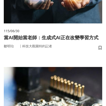
115/06/30
當AI開始當老師：生成式AI正在改變學習方式
｜
鄒明珆
科技大觀園特約記者
儲