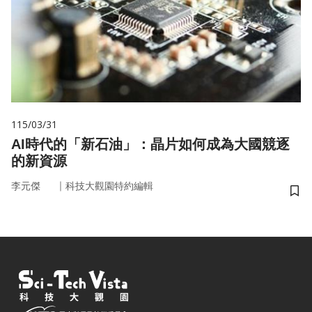
115/03/31
AI時代的「新石油」：晶片如何成為大國競逐
的新資源
｜
李元傑
科技大觀園特約編輯
儲