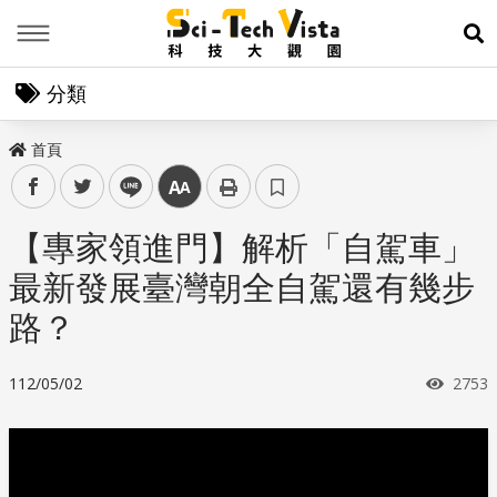
Menu
展
分類
首頁
facebook
twitter
line
中
【專家領進門】解析「自駕車」
最新發展臺灣朝全自駕還有幾步
路？
瀏覽
112/05/02
2753