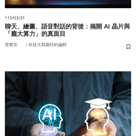
115/03/31
聊天、繪圖、語音對話的背後：揭開 AI 晶片與
「龐大算力」的真面目
｜
曾繁安
科技大觀園特約編輯
儲