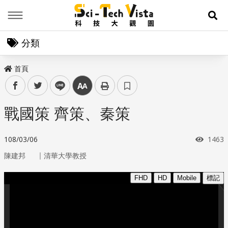
Menu
展
分類
首頁
facebook
twitter
line
中
戰國策 齊策、秦策
瀏覽
108/03/06
1463
｜
陳建邦
清華大學教授