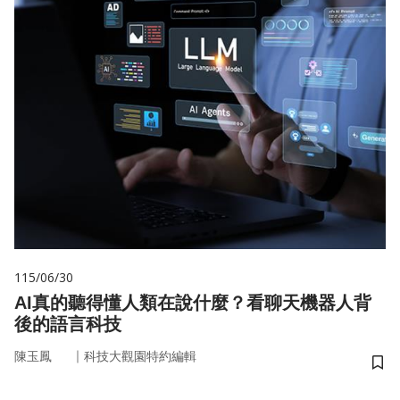
115/06/30
AI真的聽得懂人類在說什麼？看聊天機器人背
後的語言科技
｜
陳玉鳳
科技大觀園特約編輯
儲