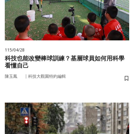
115/04/28
科技也能改變棒球訓練？基層球員如何用科學
看懂自己
｜
陳玉鳳
科技大觀園特約編輯
儲