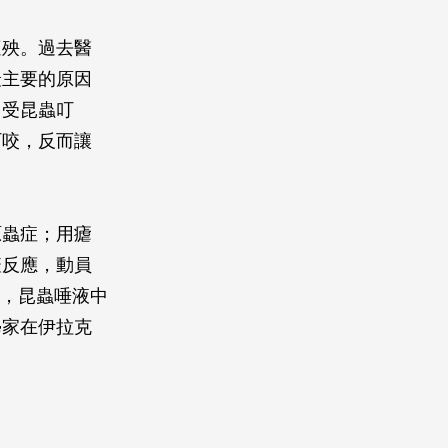
遭殃。過去醫
最主要的原因
常受昆蟲叮
叮咬，反而讓
原蟲症；用瘧
疫反應，動員
是，昆蟲唾液中
學家在伊拉克