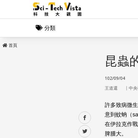
分類
首頁
昆蟲
102/09/04
｜
王道還
中央
許多致病微生
意到蚊蚋（san
facebook
在伊拉克作戰
twitter
脾腫大。