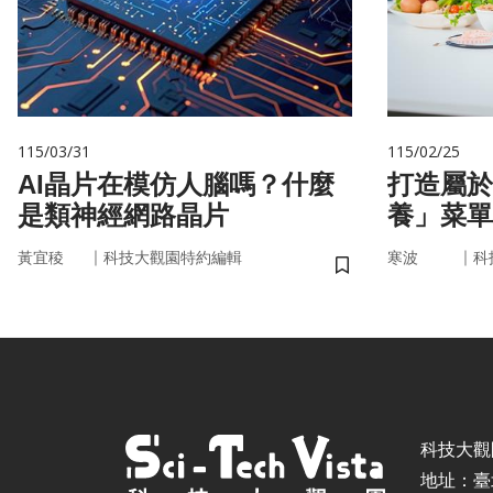
115/03/31
115/02/25
AI晶片在模仿人腦嗎？什麼
打造屬於
是類神經網路晶片
養」菜單
因，關鍵
｜
｜
黃宜稜
科技大觀園特約編輯
寒波
科
儲存書籤
科技大觀園 ©
地址：臺