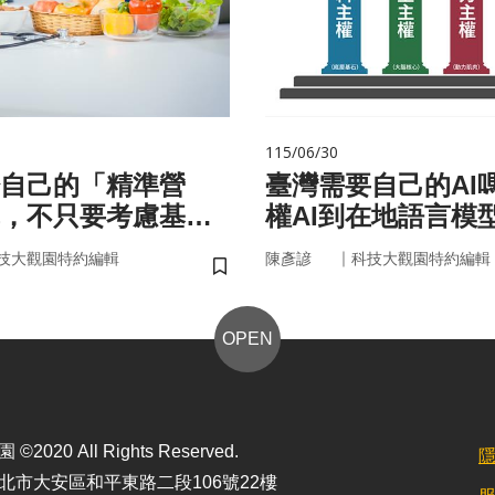
115/06/30
自己的「精準營
臺灣需要自己的AI
，不只要考慮基
權AI到在地語言模
更在腸道微生物
｜
技大觀園特約編輯
陳彥諺
科技大觀園特約編輯
儲存書籤
OPEN
2020 All Rights Reserved.
北市大安區和平東路二段106號22樓