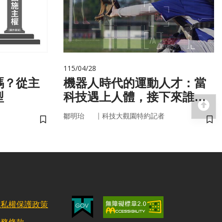
115/04/28
嗎？從主
機器人時代的運動人才：當
型
科技遇上人體，接下來誰來
回
接手？
｜
鄒明珆
科技大觀園特約記者
儲存書籤
儲
隱私權保護政策