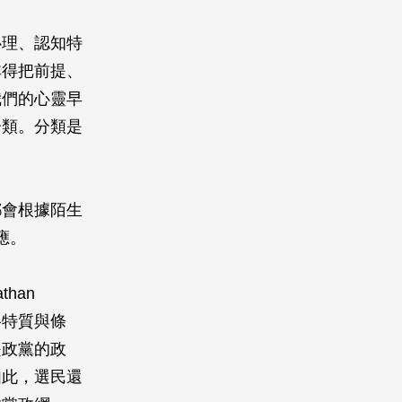
心理、認知特
非得把前提、
我們的心靈早
分類。分類是
都會根據陌生
應。
than
格特質與條
是政黨的政
如此，選民還