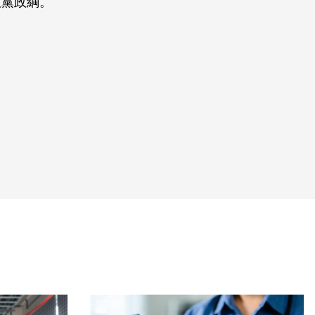
政黨政綱。