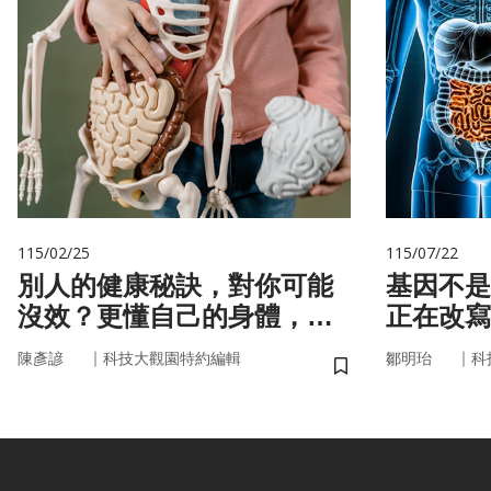
115/02/25
115/07/22
別人的健康秘訣，對你可能
基因不是命運 你
沒效？更懂自己的身體，才
正在改寫
更能「精準健康」！
｜
｜
陳彥諺
科技大觀園特約編輯
鄒明珆
科
儲存書籤