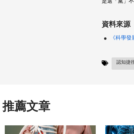
是選「黨」不
資料來源
《科學發展》
認知捷徑
推薦文章