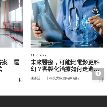
115/07/22
答案 運
未來醫療，可能比電影更科
式
幻？客製化治療如何走進真
回
實世界
｜
陳彥諺
科技大觀園特約編輯
儲存書籤
儲