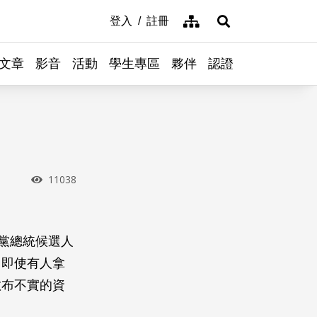
網站導覽
登入
註冊
展開搜尋
文章
影音
活動
學生專區
夥伴
認證
瀏覽次數
11038
黨總統候選人
，即使有人拿
散布不實的資