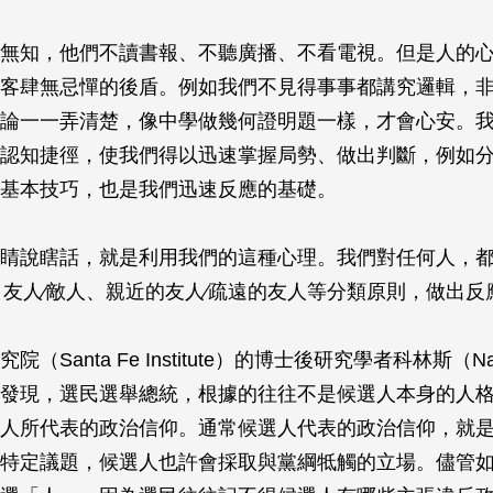
無知，他們不讀書報、不聽廣播、不看電視。但是人的
客肆無忌憚的後盾。例如我們不見得事事都講究邏輯，
論一一弄清楚，像中學做幾何證明題一樣，才會心安。
認知捷徑，使我們得以迅速掌握局勢、做出判斷，例如
基本技巧，也是我們迅速反應的基礎。
睛說瞎話，就是利用我們的這種心理。我們對任何人，
、友人∕敵人、親近的友人∕疏遠的友人等分類原則，做出反
（Santa Fe Institute）的博士後研究學者科林斯（Na
s）最近發現，選民選舉總統，根據的往往不是候選人本身的人
人所代表的政治信仰。通常候選人代表的政治信仰，就
特定議題，候選人也許會採取與黨綱牴觸的立場。儘管