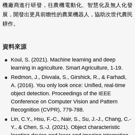
機廠商進行研發，往農機電動化、智慧化及無人化發
展，開發出更具前瞻性的農業機器人，協助次世代農民
耕作。
資料來源
Koul, S. (2021). Machine learning and deep
learning in agriculture. Smart Agriculture, 1-19.
Redmon, J., Divvala, S., Girshick, R., & Farhadi,
A. (2016). You only look once: Unified, real-time
object detection. Proceedings of the IEEE
Conference on Computer Vision and Pattern
Recognition (CVPR), 779-788.
Lin, C.Y., Hsu, F.-C., Nair, S., Su, J.-J., Chang, C.-
Y., & Chen, S.-J. (2021). Object characteristic