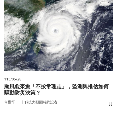
115/05/28
颱風愈來愈「不按常理走」，監測與推估如何
驅動防災決策？
｜
何楷平
科技大觀園特約記者
儲