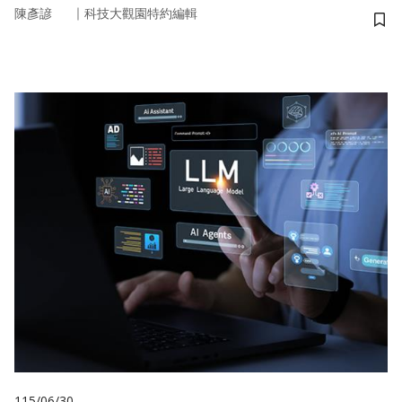
｜
陳彥諺
科技大觀園特約編輯
儲
115/06/30