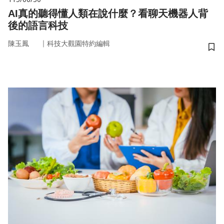
AI真的聽得懂人類在說什麼？看聊天機器人背
後的語言科技
｜
陳玉鳳
科技大觀園特約編輯
儲