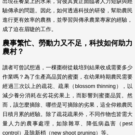
出現在餐桌上的水果，背後其實正面臨著人力短缺與經
驗傳承的問題。因此，如何透過科技的研發，幫助農民
進行更有效率的農務，並學習與傳承農業專家的經驗，
成了迫在眉睫的工作。
農事繁忙、勞動力又不足，科技如何助力
農村？
讀者可曾試想過，一棵棗樹從栽培到結果收成需要多少
作業嗎？為了生產高品質的蜜棗，在幼果時期農民需要
經過三次以上的疏花、疏果（blossom thinning），以
減少養分消耗在劣花劣果上，而影響到蜜棗品質。然
而，該怎麼摘除、哪些是可摘除的劣果，這全仰賴農民
日積月累的經驗。除了疏花疏果外，不同作物也皆需大
量人力的農事處理，如除雜草、降低病蟲害（pest
control）及除新梢（new shoot pruning）等。