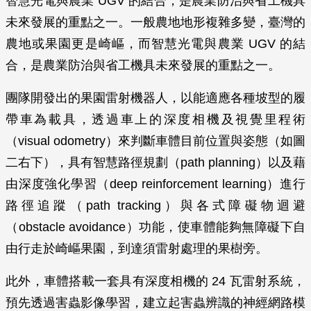
智慧光電與農業 UGV 的結合，是農業防治與省工機具
未來發展的重點之一。一般農地地形複雜多變，臺灣的
農地或果園更是崎嶇，而智慧光電與農業 UGV 的結
合，是農業防治與省工機具未來發展的重點之一。
團隊開發出的果園雷射機器人，以能適應各種坡型的履
帶車為載具，透過車上的深度相機及視覺里程術
（visual odometry）來判斷車體目前位置與姿態（如圖
二右下），具有智慧路徑規劃（path planning）以及藉
由深度強化學習（deep reinforcement learning）進行
路徑追蹤（path tracking）與各式障礙物迴避
（obstacle avoidance）功能，使車體能夠無障礙下自
由行走於崎嶇果園，到達須雷射處理的果樹旁。
此外，車體搭載一套具有深度相機的 24 瓦雷射系統，
預先透過害蟲影像學習，建立起害蟲辨識的神經網路模