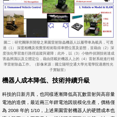
圖二：研究團隊所開發之果園雷射除蟲機器人以履帶車為載具，可透
過（1） 深度相機及視覺里程術取得車體位置及姿態，並藉由（2）深
度強化學習進行路徑追蹤與避障；此外，以（3）小物件偵測技術達成
害蟲辨識以及立體定位，藉由撘載於機器人上的（4）雷射系統進行精
準雷射除蟲工作。（影像來源：國立陽明交通大學光電學院適應性光
子實驗室）
機器人成本降低、技術持續升級
科技的日新月異，也同樣逐漸降低高瓦數雷射與高容量
電池的造價，最近兩三年鋰電池因規模化生產，價格僅
為 2008 年的 1/10，上述果園雷射機器人的硬體成本也