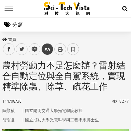
Menu
展
分類
首頁
facebook
twitter
line
中
農村勞動力不足怎麼辦？雷射結
合自動定位與全自駕系統，實現
精準除蟲、除草、疏花工作
瀏覽
111/08/30
8277
｜
陳顯禎
國立陽明交通大學光電學院教授
｜
胡瑜凌
國立成功大學光電科學與工程學系博士生