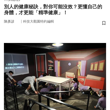
別人的健康秘訣，對你可能沒效？更懂自己的
身體，才更能「精準健康」！
｜
陳彥諺
科技大觀園特約編輯
儲