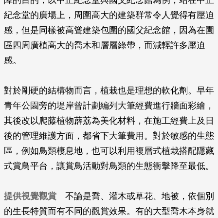
障的目的，以中正紀念堂與國父紀念館為例，站在中正
紀念堂的廣場上，周圍高大的建築群常令人覺得有壓迫
感，但是同樣被高聳建築包圍的國父紀念館，因為在園
區四周廣植高大的喬木和層層綠帶，而減輕許多壓迫
感。
對於剛硬的結構物而言，植栽也是理想的軟化劑。早年
青年公園旁的堤岸曾計劃編列大筆經費進行牆面彩繪，
其後改以爬藤植物薜荔為美化材料，在施工經費上及日
後的管理維護方面，都省下大筆費用。對於敏感的生態
區，例如鳥類棲息地，也可以利用複層式植栽搭配隱藏
式賞鳥平台，讓賞鳥活動對鳥類的生態衝擊降至最低。
提供視覺觀賞
不論是喬、灌木或草花、地被，依個別
的生長特質而有不同的觀賞效果。有的大型喬木本身就