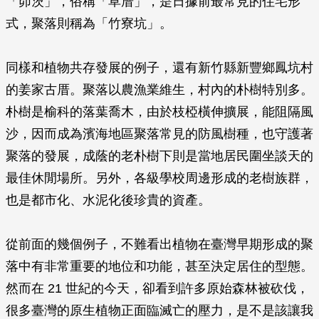
「茆茨」，俗稱「草厝」，是日據前最常見的住宅形
式，聚落則稱為「竹寮坑」。
同樣和植物共存發展的例子，還有新竹縣新豐鄉鳳坑村
的姜家古厝。聚落以農漁業維生，村內的朴樹特別多。
朴樹是榆科的落葉喬木，由於枝椏橫伸擴展，能阻隔風
沙，因而成為濱海地區聚落常見的防風樹種，也守護著
聚落的發展，成蔭的老朴樹下則是當地居民圍坐談天的
最佳休閒場所。另外，各級學校周邊形成的老樹族群，
也是都市化、水泥化後珍貴的資產。
從前面的幾個例子，不難看出植物在臺灣早期形成的聚
落中有非常重要的地位和功能，甚至決定居住的型態。
然而在 21 世紀的今天，卻看到許多原始森林被砍伐，
很多臺灣的原生植物正面臨滅亡的壓力，是不是該讓我