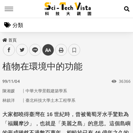
Menu
展
分類
首頁
facebook
twitter
line
中
植物在環境中的功能
瀏覽次
99/11/04
36366
｜
陳湘媛
中華大學景觀建築學系
｜
林鎮洋
臺北科技大學土木工程學系
大家都曉得臺灣在 16 世紀時，曾被葡萄牙水手驚歎為
「福爾摩沙」，也就是「美麗之島」的意思。這個島嶼
的形成雖然不過數百萬年，相較於已有 46 億年之久的