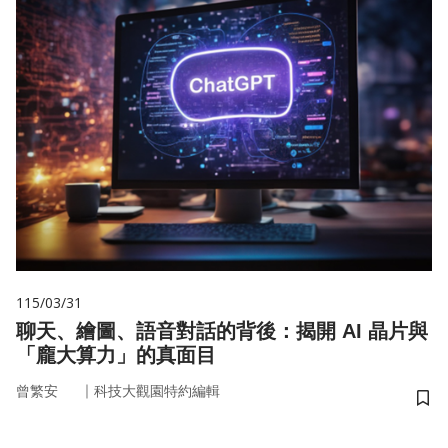
115/03/31
聊天、繪圖、語音對話的背後：揭開 AI 晶片與
「龐大算力」的真面目
｜
曾繁安
科技大觀園特約編輯
儲