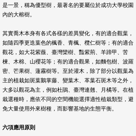
是一景，稱為優型樹，最著名的要屬位於成功大學校園
內的大榕樹。
其實喬木本身有各式各樣的差異變化，有的適合觀葉，
如隨四季更迭葉色的楓香、青楓、欖仁樹等；有的適合
觀花，如大花紫薇、臺灣欒樹、豔紫荊、羊蹄甲、苦
楝、木棉、山櫻花等；有的適合觀果，如麵包樹、波羅
密、芒果樹、蓮霧樹等。至於灌木，除了部分以觀葉為
主的植栽如斑葉鵝掌藤、變葉木、革葉石斑木等之外，
大多以觀花為主，例如杜鵑、臺灣連翹、月橘等。在植
栽選種時，應依不同的空間機能選擇適性植栽類型，避
免大量使用外來樹種，而影響基地的生態平衡。
六項應用原則