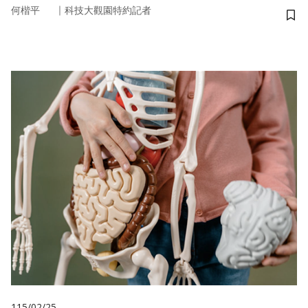
｜
何楷平
科技大觀園特約記者
儲
115/02/25