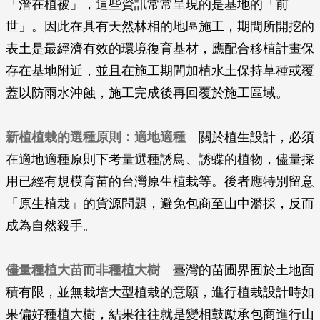
「潛在植被」，這些資訊常常呈現的是基地的「前
世」。因此在具有天然林相的地區施工，期間所開挖的
表土是最經濟有效的環境復育基材，應配合移植計畫保
存在基地附近，並且在施工期間加植水土保持草種或覆
蓋以防雨水沖蝕，施工完成後再回覆於施工區域。
新植植栽的選種原則：適地適種
關於植生設計，必須
在適地適種原則下考量選種誘鳥、誘蝶的植物，儘量採
用已經有規模育苗的台灣原生植栽等。後者應特別留意
「原生植栽」的貨源問題，避免包商至山中濫採，反而
成為自然殺手。
儘量種植大苗而非種植大樹
臺灣的苗圃界囿於土地面
積有限，並無栽培大型植栽的意願，進行植栽設計時如
果偏好種植大樹，結果往往就是變相鼓勵承包商進行山