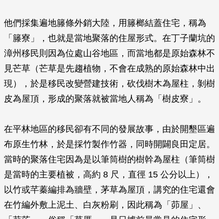
他們採集遍地籐條外銷大陸，用籐榔結蓋住宅，稱為
「籐寮」，也就是當地聚落的住屋形式。在丁子蘭坑的
漳州移民則因為位處山谷地區，而當地都是原始森林不
見芒草（芒草是先趨植物，不會在成熟的原始森林中出
現），於是移民改變營建技術，砍伐樹木為屋柱，剝樹
皮為屋頂，形成的聚落就被當地人稱為「樹皮寮」。
在平林地區的移民卻有不同的發展故事，由於開墾區遍
布原生竹林，於是採竹製作竹器，同時開闢良田定居。
當時的聚落住宅因為是以筆筒樹的樹幹為屋柱（筆筒樹
是當時的主要植被，高約 8 尺，直徑 15 公分以上），
以竹或芊蓁編排為牆壁，茅草為屋頂，講究的住宅還會
在竹編外敷上泥土、白灰粉刷，因此稱為「茆屋」、