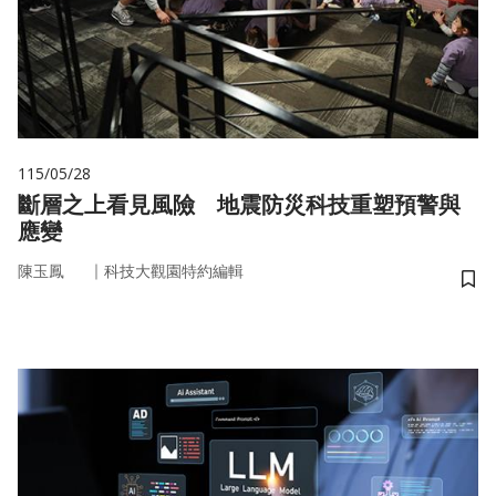
115/05/28
斷層之上看見風險 地震防災科技重塑預警與
應變
｜
陳玉鳳
科技大觀園特約編輯
儲