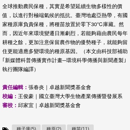
全球推動農民保種，其實是希望延續生物多樣性的價
值，以進行對極端氣候的抵抗。臺灣地處亞熱帶，有國
家種原庫負責保種，將種苗放置於零下30℃庫藏。然
而，因近年來環境變遷日漸劇烈，若能夠藉由農民每年
耕種之餘，更加注意保留農作物的優勢種子，就能夠留
住更能適應多變環境的種原基因。（本文由科技部補助
｢新媒體科普傳播實作計畫─環境科學傳播與新聞產製｣
執行團隊編譯）
責任編輯：
張春炎｜卓越新聞獎基金會
校編：
王俊豪｜國立臺灣大學生物產業傳播暨發展系
審校：
邱家宜｜卓越新聞獎基金會
種子庫(5)
種原(2)
種苗(11)