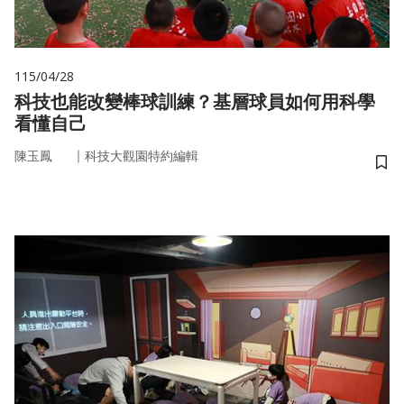
115/04/28
科技也能改變棒球訓練？基層球員如何用科學
看懂自己
｜
陳玉鳳
科技大觀園特約編輯
儲