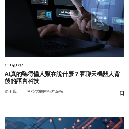
115/06/30
AI真的聽得懂人類在說什麼？看聊天機器人背
後的語言科技
｜
陳玉鳳
科技大觀園特約編輯
儲