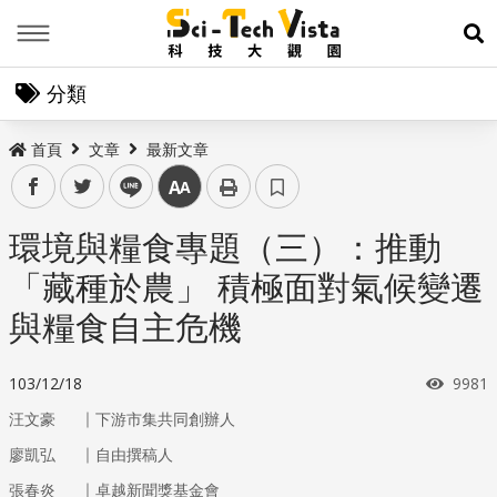
Menu
展
分類
首頁
文章
最新文章
facebook
twitter
line
中
環境與糧食專題（三）：推動
「藏種於農」 積極面對氣候變遷
與糧食自主危機
瀏覽
103/12/18
9981
｜
汪文豪
下游市集共同創辦人
｜
廖凱弘
自由撰稿人
｜
張春炎
卓越新聞獎基金會