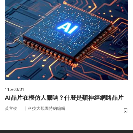
115/03/31
AI晶片在模仿人腦嗎？什麼是類神經網路晶片
｜
黃宜稜
科技大觀園特約編輯
儲