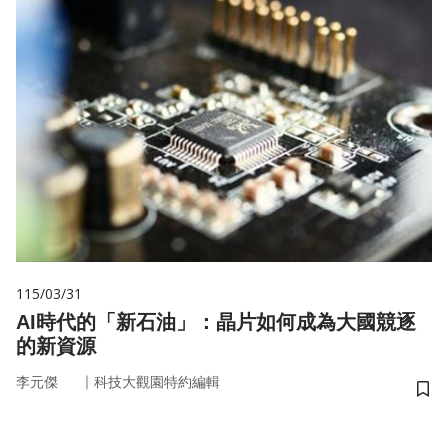
115/03/31
AI時代的「新石油」：晶片如何成為大國競逐
的新資源
｜
李元傑
科技大觀園特約編輯
儲