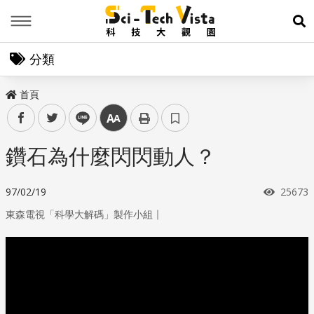
Menu
展
分類
首頁
facebook
twitter
line
中
鑽石為什麼閃閃動人？
瀏覽次
97/02/19
25673
｜
東森電視「科學大解碼」製作小組