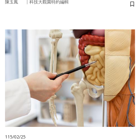
｜
陳玉鳳
科技大觀園特約編輯
儲
115/02/25