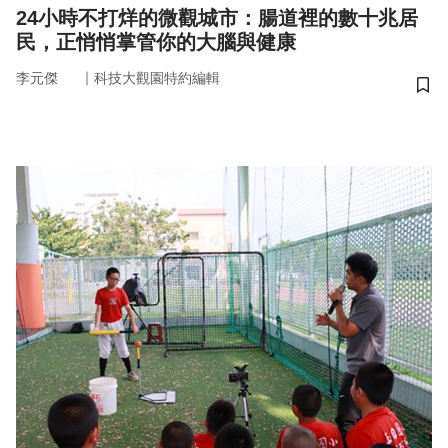
24小時不打烊的微觀城市：腸道裡的數十兆居
民，正悄悄掌管你的大腦與健康
｜
李元傑
科技大觀園特約編輯
儲