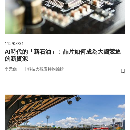
115/03/31
AI時代的「新石油」：晶片如何成為大國競逐
的新資源
｜
李元傑
科技大觀園特約編輯
儲