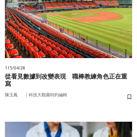
115/04/28
從看見數據到改變表現 職棒教練角色正在重
寫
｜
陳玉鳳
科技大觀園特約編輯
儲