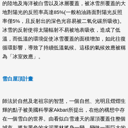
的陸地及海洋被白雪以及冰層覆蓋，被冰雪所覆蓋的大
地對陽光的反照率高達85%(一般柏油路面對陽光反照
率僅5%，且反射出的深色光容易被二氧化碳所吸收)。
冰雪的反射使得太陽輻射不易被地表吸收，造成了低
溫，而低溫的環境促使冰雪覆蓋的面積增加，如此往復
循環影響，導致了持續低溫氣候。這樣的氣候效應被稱
為「冰室效應」。
雪白屋頂計畫
師法於自然及老祖宗的智慧，一個自然、光明且熠熠生
輝的點子被美國科學家Akbari所提出，在他的構想中存
在一個雪白的世界。由看似白雪連天的屋頂覆蓋住整個
城市，將灰黑色的水泥叢林搖身一變，變做一面巨大的