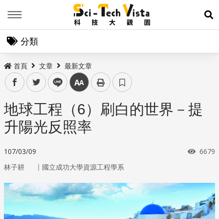
Menu
展
分類
首頁
文章
最新文章
facebook
twitter
line
中
地球工程（6）刷白的世界－提
升陽光反照率
瀏覽
107/03/09
6679
｜
林子耕
國立成功大學資源工程學系