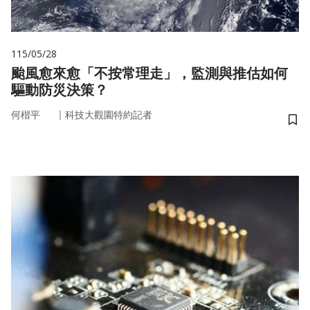
115/05/28
颱風愈來愈「不按常理走」，監測與推估如何
驅動防災決策？
｜
何楷平
科技大觀園特約記者
儲