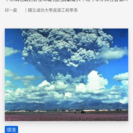
降低二氧化碳濃度為共同目標。臺灣雖是海島，但每年排放
｜
邱一庭
國立成功大學資源工程學系
二氧化碳總量在世界排名為21名，同時也易受全球暖化的
影響。
儲存
環境