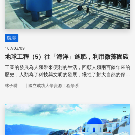
環境
107/03/09
地球工程（5）往「海洋」施肥，利用微藻固碳
工業的發展為人類帶來便利的生活，回顧人類兩百餘年來的
歷史，人類為了科技與文明的發展，犧牲了對大自然的保
護。隨著工業的進步，人類高度依賴化石燃料所帶來的便
｜
林子耕
國立成功大學資源工程學系
利，排放大量的二氧化碳進入大氣層中，造成了全球暖化。
全球暖化使得冰川溶化，海水面不斷上升，威脅到地表生
物，包括人類的生存。同時，異常的大氣溫度也帶來了極端
氣候的災害，暴雨、旱災、森林大火接踵而至，對人民的生
儲存
命財產安全產生重大危害。目前，世界各國都致力於減少碳
排放，希望能夠挽救岌岌可危的地球。