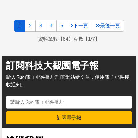
放二氧化碳以及細懸浮微粒（PM2.5），大氣中含有過多的
二氧化碳會導致溫室效應加劇，造成全球暖化；而細懸浮微
粒PM2.5更是恐怖的健康殺手。在環境上和社會經濟發展這
1
2
3
4
5
下一頁
最後一頁
兩方面，我們到底應該如何抉擇？又是否有折衷的方法，讓
我們可以在使用煤炭的同時，又能不影響環境生態呢？潔淨
資料筆數【64】頁數【1/7】
煤碳技術或許就是拯救煤炭的一道曙光。
訂閱科技大觀園電子報
輸入你的電子郵件地址訂閱網站新文章，使用電子郵件接
收通知。
電子郵件地址
訂閱電子報