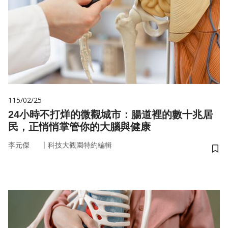
115/02/25
24小時不打烊的微觀城市：腸道裡的數十兆居
民，正悄悄掌管你的大腦與健康
｜
李元傑
科技大觀園特約編輯
儲