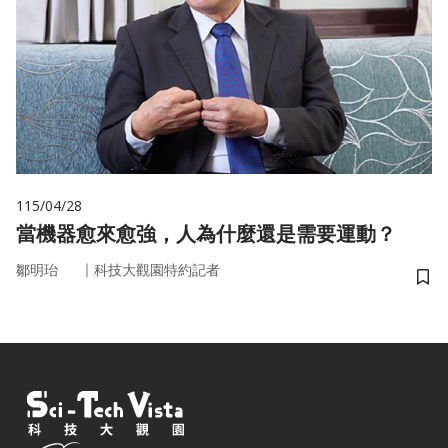
115/04/28
當機器愈來愈強，人為什麼還是需要運動？
｜
鄒明珆
科技大觀園特約記者
儲