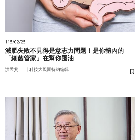
115/02/25
減肥失敗不見得是意志力問題！是你體內的
「細菌管家」在幫你囤油
｜
洪孟樊
科技大觀園特約編輯
儲