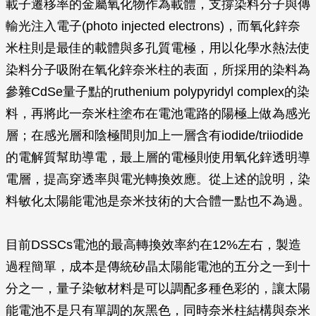
載子遷移率的金屬氧化物作為載體，支撐染料分子與傳
輸光注入電子(photo injected electrons)，而氧化鋅奈
米柱則是最佳的載體與多孔質電極，用以化學水熱法使
染料分子吸附在氧化鋅奈米柱的表面，所採用的染料為
參雜CdSe量子點的ruthenium polypyridyl complex的染
料，再將此一奈米柱塗布在電池電路的陽極上做為感光
層；在感光層和陰極間則加上一層含有iodide/triiodide
的電解質幫助導電，最上層的電極則使用氧化鋅透明導
電層，提高穿透率與電光轉換效應。從上述的說明，染
料敏化太陽能電池是奈米技術的大合體一點也不為過。
目前DSSCs電池的最高轉換效率約在12%左右，製造
過程簡單，成本是傳統矽晶太陽能電池的五分之一到十
分之一，量子染敏材料是可以調配多種色彩的，讓太陽
能電池不是只有單調的灰黑色，同時奈米柱結構與奈米