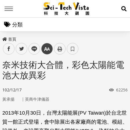
Menu
展
分類
首頁
facebook
twitter
line
中
奈米技術大合體，彩色太陽能電
池大放異彩
瀏覽次
102/12/17
62256
｜
黃承揚
英商牛津儀器
2013年10月30日，台灣太陽能展(PV Taiwan)於台北世
貿一館正式登場，會中除展出各家廠商的電池、模組、