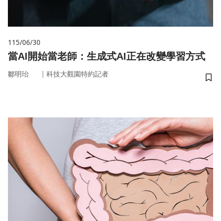
115/06/30
當AI開始當老師：生成式AI正在改變學習方式
｜
鄒明珆
科技大觀園特約記者
儲