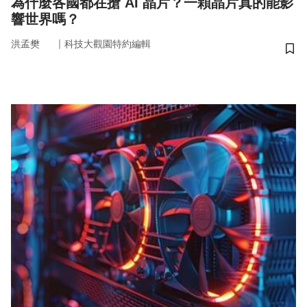
為什麼各國都在搶 AI 晶片？一顆晶片真的能影
響世界嗎？
｜
洪孟樊
科技大觀園特約編輯
儲