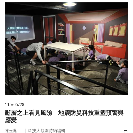
115/05/28
斷層之上看見風險 地震防災科技重塑預警與
應變
｜
陳玉鳳
科技大觀園特約編輯