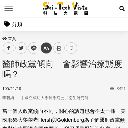
Menu
展
分類
首頁
facebook
twitter
line
中
醫師政黨傾向 會影響治療態度
嗎？
瀏覽
105/11/18
3421
｜
李若綺
國立成功大學醫學院公共衛生研究所
當一個人政黨傾向不同，關心的議題也會不太一樣，美
國耶魯大學學者Hersh與Goldenberg為了解醫師政黨傾