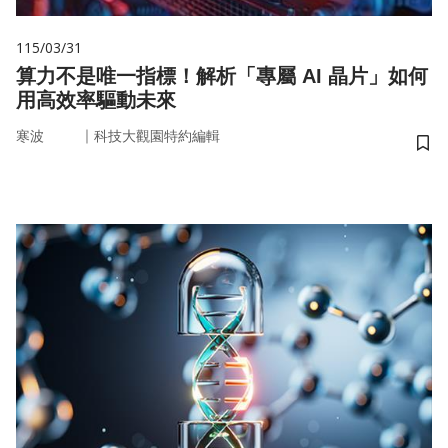
115/03/31
算力不是唯一指標！解析「專屬 AI 晶片」如何
用高效率驅動未來
｜
寒波
科技大觀園特約編輯
儲