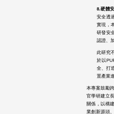
8.硬體
安全透
實現，
研發安
認證、
此研究
於以P
全、打
置產業
本專案鼓勵
官學研建立
關係，以構
業創新源頭