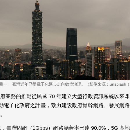
圖一： 臺灣近年已從電子化逐步走向數位治理。（影像來源：unsplash 
府業務的推動從民國 70 年建立大型行政資訊系統以來
年推動電子化政府之計畫，致力建設政府骨幹網路、發展網
。
年底，臺灣固網（1Gbps）網路涵蓋率已達 90.0%，5G 