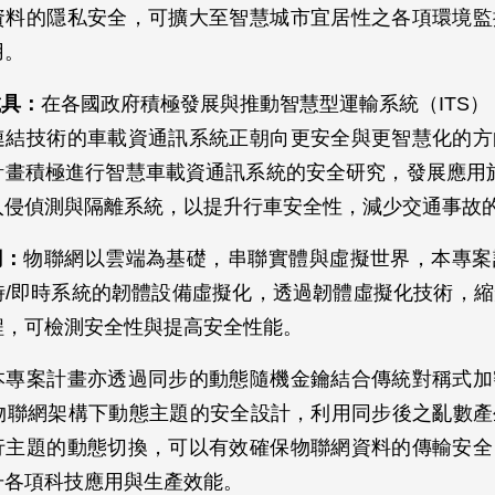
資料的隱私安全，可擴大至智慧城市宜居性之各項環境監
用。
載具：
在各國政府積極發展與推動智慧型運輸系統（ITS）
連結技術的車載資通訊系統正朝向更安全與更智慧化的方
計畫積極進行智慧車載資通訊系統的安全研究，發展應用於
之入侵偵測與隔離系統，以提升行車安全性，減少交通事故
網：
物聯網以雲端為基礎，串聯實體與虛擬世界，本專案
時/即時系統的韌體設備虛擬化，透過韌體虛擬化技術，
程，可檢測安全性與提高安全性能。
本專案計畫亦透過同步的動態隨機金鑰結合傳統對稱式加
T 物聯網架構下動態主題的安全設計，利用同步後之亂數
行主題的動態切換，可以有效確保物聯網資料的傳輸安全
升各項科技應用與生產效能。