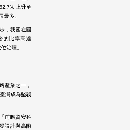
2.7% 上升至
，成長最多。
腳步，我國在國
務的比率高達
數位治理。
略產業之一，
造臺灣成為堅韌
「前瞻資安科
發設計與高階