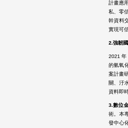
計畫應用
私、零
幹資料
實現可
2.強韌
2021
的氫氧化
案計畫研
關、汙水
資料即
3.數位
術。本
發中心