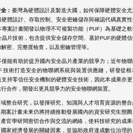
安全：
臺灣為硬體設計及製造大國，如何保障硬體安全尤
過硬體設計、存取控制、安全密鑰儲存與確認代碼真實性
本專案計畫開發以物理不可複製功能（PUF）為基礎之
全晶片技術，包含提供安全儲存空間、基於PUF的硬體
加解密、完整度檢查，以及密鑰管理等。
不僅能有助於提升國內安全晶片產業的競爭力；近年物聯
UF 技術打造安全的物聯網系統與裝置供應鏈，研發從
造支持零信任安全機制的硬體安全技術，因此本成果亦更
進行合作，開發出更具競爭力的安全物聯網裝置。
跨域整合研究，以發揮研究、知識與人才培育資源的整合
長期案計畫未來仍將持續推動發展國內的資安研究生態圈
建產官學研間密切合作與交流的網絡，使科技研究的成果
、國家經濟發展的關鍵因素，並協助政府達成數位治理的