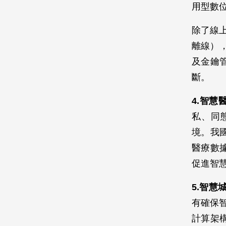
用型數
除了線上
離線）
及金鑰
斷。
4.智慧
私、同
境。我國
醫療數
促進智
5.智慧
有確保智
計算架