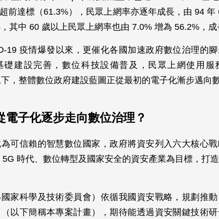
季超前達標（61.3%），民眾上網率亦逐年成長，由 94 年 6
.6%，其中 60 歲以上民眾上網率也由 7.0% 增為 56.2%
COVID-19 疫情爆發以來，更催化各國加速政府數位治理的
基礎建設完善，數位科技設備普及，民眾上網使用服
的情況下，整體數位政府建設藍圖正從最初的電子化漸步邁向
從電子化逐步走向數位治理？
成為可信賴的智慧數位國家，政府將資安列入六大核心戰
 5G 時代、數位轉型及國家安全的資安產業為目標，打
為國家科學及技術委員會）依循我國資安戰略，規劃推動
」（以下簡稱本專案計畫），期待能透過資安關鍵技術研