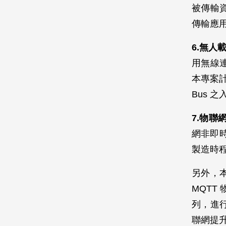
被傳輸
傳輸應
6.無人
用無線
本專案
Bus 
7.物聯
網非即
製造時
另外，
MQT
列，進
聯網提