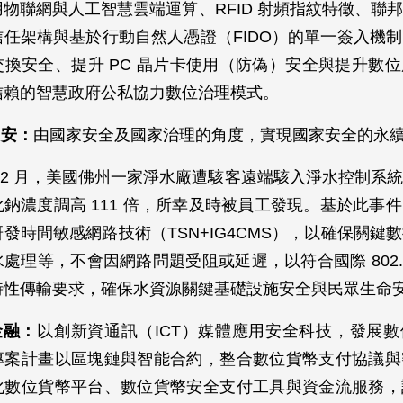
物聯網與人工智慧雲端運算、RFID 射頻指紋特徵、聯
信任架構與基於行動自然人憑證（FIDO）的單一簽入機
交換安全、提升 PC 晶片卡使用（防偽）安全與提升數
信賴的智慧政府公私協力數位治理模式。
國安：
由國家安全及國家治理的角度，實現國家安全的永
 年 2 月，美國佛州一家淨水廠遭駭客遠端駭入淨水控制系
鈉濃度調高 111 倍，所幸及時被員工發現。基於此事
發時間敏感網路技術（TSN+IG4CMS），以確保關鍵
處理等，不會因網路問題受阻或延遲，以符合國際 802.1 
時性傳輸要求，確保水資源關鍵基礎設施安全與民眾生命
金融：
以創新資通訊（ICT）媒體應用安全科技，發展
專案計畫以區塊鏈與智能合約，整合數位貨幣支付協議與
化數位貨幣平台、數位貨幣安全支付工具與資金流服務，