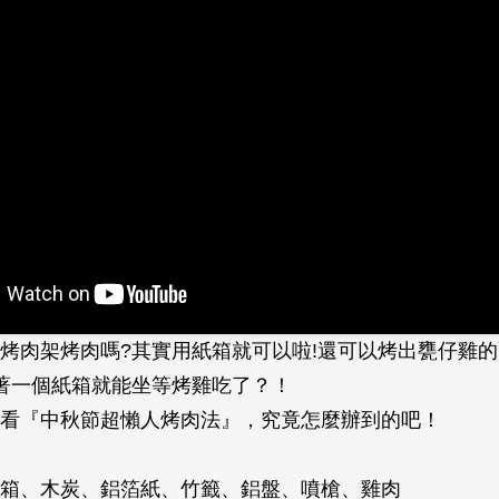
烤肉架烤肉嗎?其實用紙箱就可以啦!還可以烤出甕仔雞
著一個紙箱就能坐等烤雞吃了？！
看『中秋節超懶人烤肉法』，究竟怎麼辦到的吧！
箱、木炭、鋁箔紙、竹籤、鋁盤、噴槍、雞肉