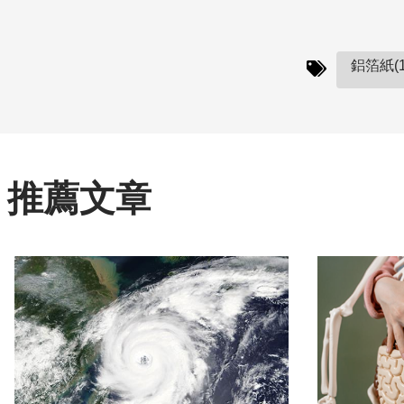
鋁箔紙(1
推薦文章