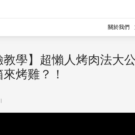
關於我們
驗教學】超懶人烤肉法大
箱來烤雞？！
｜