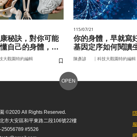
115/07/21
康秘訣，對你可能
你的身體，早就寫
懂自己的身體，才
基因定序如何閱讀
準健康」！
書
｜
技大觀園特約編輯
陳彥諺
科技大觀園特約編輯
儲存書籤
OPEN
2020 All Rights Reserved.
北市大安區和平東路二段106號22樓
25056789 #5526