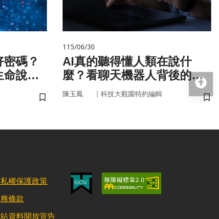
115/06/30
好密碼？
AI真的聽得懂人類在說什
生命說明
麼？看聊天機器人背後的語
回
言科技
｜
陳玉鳳
科技大觀園特約編輯
儲存書籤
儲
隱私權保護政策
服務條款
網站資料開放宣告