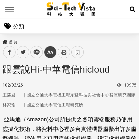
Menu
展
分類
首頁
facebook
twitter
line
中
跟雲說Hi-中華電信hicloud
瀏覽次
102/03/26
19975
｜
王蒞君
國立交通大學電機工程系暨科技與社會中心智庫研究團隊
｜
林家瑜
國立交通大學電信工程研究所
亞馬遜（Amazon)公司所提供之各項雲端服務乃使用
虛擬化技術，將資料中心裡多台實體機器虛擬出許多虛
擬機器，讓使用者租用這些虛擬機器，設定虛擬機器的