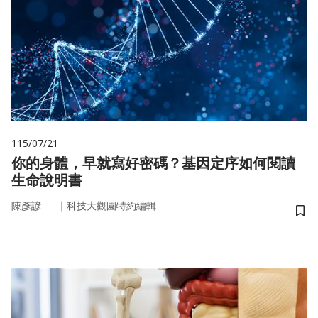
115/07/21
你的身體，早就寫好密碼？基因定序如何閱讀
生命說明書
｜
陳彥諺
科技大觀園特約編輯
儲