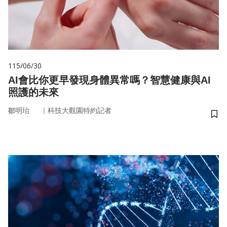
115/06/30
AI會比你更早發現身體異常嗎？智慧健康與AI
照護的未來
｜
鄒明珆
科技大觀園特約記者
儲