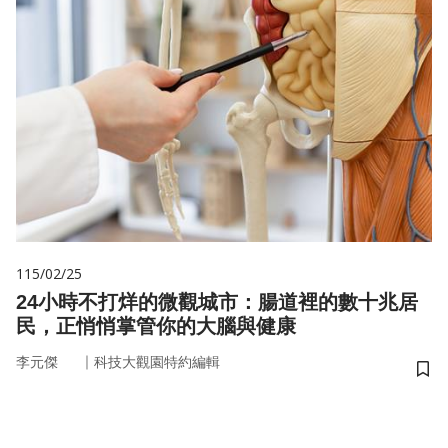
115/02/25
24小時不打烊的微觀城市：腸道裡的數十兆居
民，正悄悄掌管你的大腦與健康
｜
李元傑
科技大觀園特約編輯
儲