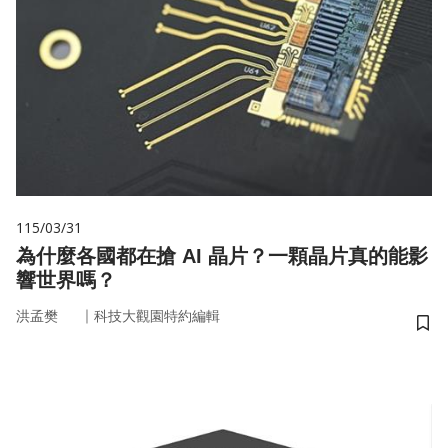
115/03/31
為什麼各國都在搶 AI 晶片？一顆晶片真的能影
響世界嗎？
｜
洪孟樊
科技大觀園特約編輯
儲