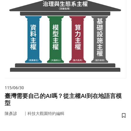
115/06/30
臺灣需要自己的AI嗎？從主權AI到在地語言模
型
｜
陳彥諺
科技大觀園特約編輯
儲