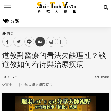
Menu
展
分類
首頁
facebook
twitter
line
中
道教對醫療的看法欠缺理性？談
道教如何看待與治療疾病
瀏覽
101/11/30
6968
｜
林富士
中興大學文學院院長