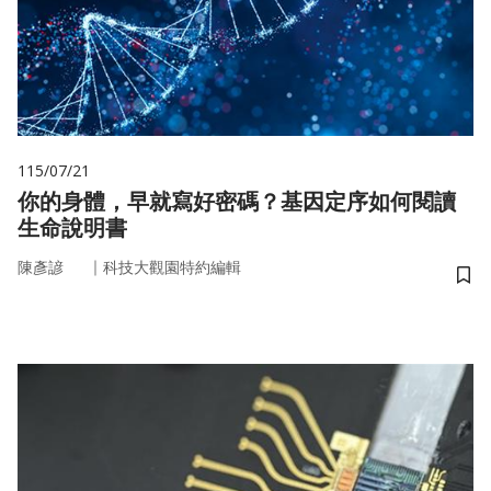
115/07/21
你的身體，早就寫好密碼？基因定序如何閱讀
生命說明書
｜
陳彥諺
科技大觀園特約編輯
儲