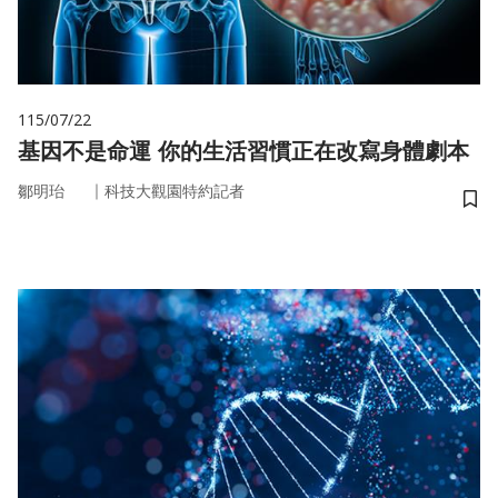
115/07/22
基因不是命運 你的生活習慣正在改寫身體劇本
｜
鄒明珆
科技大觀園特約記者
儲