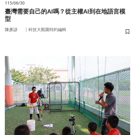
115/06/30
臺灣需要自己的AI嗎？從主權AI到在地語言模
型
｜
陳彥諺
科技大觀園特約編輯
儲