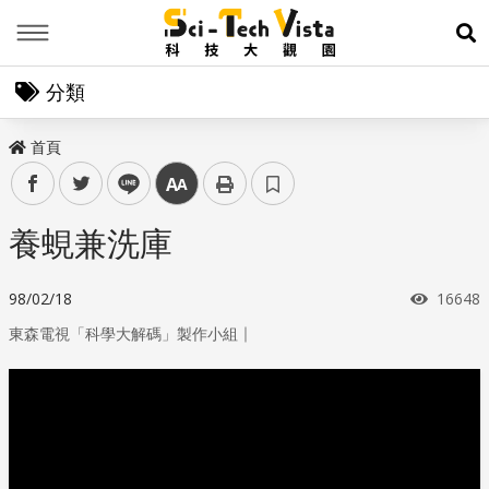
Menu
展
分類
首頁
facebook
twitter
line
中
養蜆兼洗庫
瀏覽次
98/02/18
16648
｜
東森電視「科學大解碼」製作小組