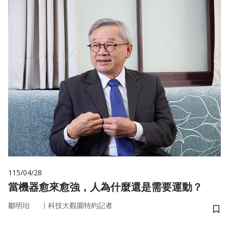
115/04/28
當機器愈來愈強，人為什麼還是需要運動？
｜
鄒明珆
科技大觀園特約記者
儲