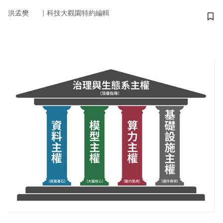
｜
洪孟樊
科技大觀園特約編輯
儲