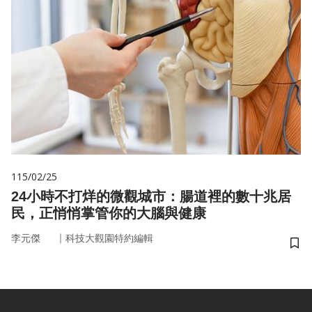
115/02/25
24小時不打烊的微觀城市：腸道裡的數十兆居
民，正悄悄掌管你的大腦與健康
｜
李元傑
科技大觀園特約編輯
儲