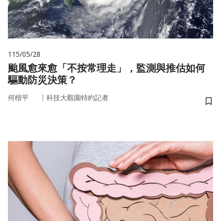
115/05/28
颱風愈來愈「不按常理走」，監測與推估如何
驅動防災決策？
｜
何楷平
科技大觀園特約記者
儲