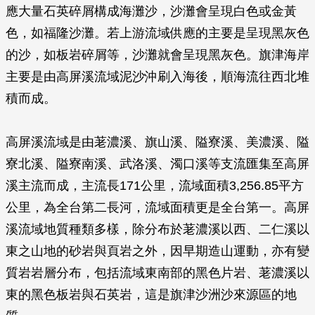
應大量石英碎屑構成海灘沙，沙灘會呈現白色或金黃
色，如福隆沙灘。若上游流域供應的主要是呈現黑灰色
的沙，如板岩碎屑等，沙灘就會呈現黑灰色。旗津海岸
主要是由高屏溪流域泥沙沖刷入海後，順海流往西北堆
積而成。
高屏溪流域是由荖濃溪、旗山溪、隘寮溪、美濃溪、隘
寮北溪、隘寮南溪、武洛溪、濁口溪等支流匯集至高屏
溪主流而成，主流長171公里，流域面積3,256.85平方
公里，為全台第二長河，流域面積更是全台第一。高屏
溪流域地質種類多樣，除分布於荖濃溪以西、二仁溪以
東之山地的砂岩與頁岩之外，因早期造山運動，亦有變
質岩岩層分布，包括流域東南部的黑色片岩、荖濃溪以
東的黑色板岩與石英岩，這是旗津沙洲沙來源區的地