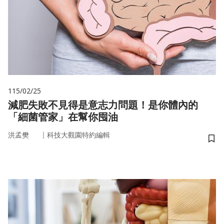
115/02/25
減肥失敗不見得是意志力問題！是你體內的
「細菌管家」在幫你囤油
｜
洪孟樊
科技大觀園特約編輯
儲