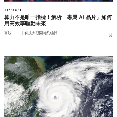
115/03/31
算力不是唯一指標！解析「專屬 AI 晶片」如何
用高效率驅動未來
｜
寒波
科技大觀園特約編輯
儲