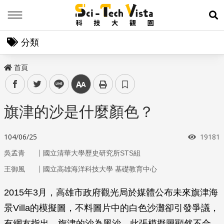
Menu
展
分類
首頁
facebook
twitter
line
中
旗津的沙是什麼顏色？
瀏覽次
104/06/25
19181
｜
吳孟青
國立清華大學歷史研究所STS組
｜
王御風
國立高雄海洋科技大學 基礎教育中心
2015年3月，高雄市政府觀光局於媒體公布未來旗津海
景Villa的模擬圖，不料圖片中的白色沙灘卻引發爭議，
有網友指出，旗津的沙為黑沙，此張模擬圖顯然不合