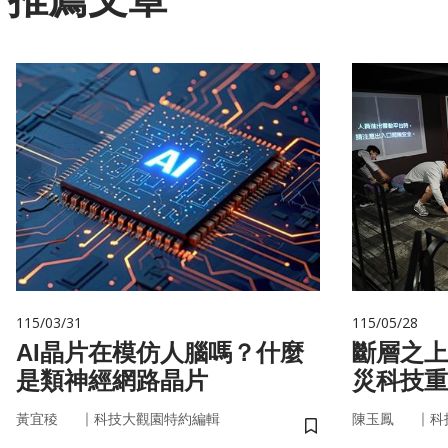
115/03/31
115/05/28
AI晶片在模仿人腦嗎？什麼
斷層之上
是類神經網路晶片
災科技重
｜
｜
黃宜稜
科技大觀園特約編輯
陳玉鳳
科
儲存書籤