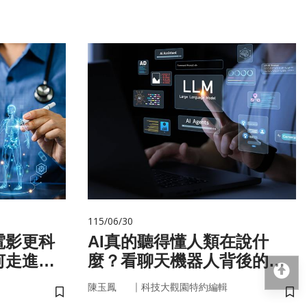
115/06/30
電影更科
AI真的聽得懂人類在說什
何走進真
麼？看聊天機器人背後的語
回
言科技
｜
陳玉鳳
科技大觀園特約編輯
儲存書籤
儲