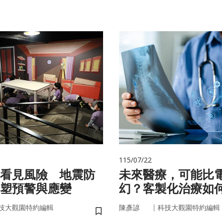
115/07/22
看見風險 地震防
未來醫療，可能比
塑預警與應變
幻？客製化治療如
實世界
｜
技大觀園特約編輯
陳彥諺
科技大觀園特約編輯
儲存書籤