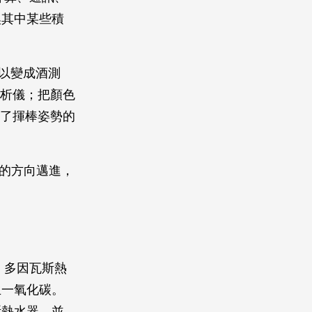
換其中某些積
可以變成酒測
分析儀；把顏色
成了揮棒姿勢的
化的方向邁進，
，多因瓦斯熱
生一氧化碳。
斯熱水器，並