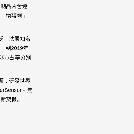
感測晶片會連
－「物聯網」
泛。法國知名
，到2019年
全球市占率分別
面，研發世界
ensor－無
啟新契機。