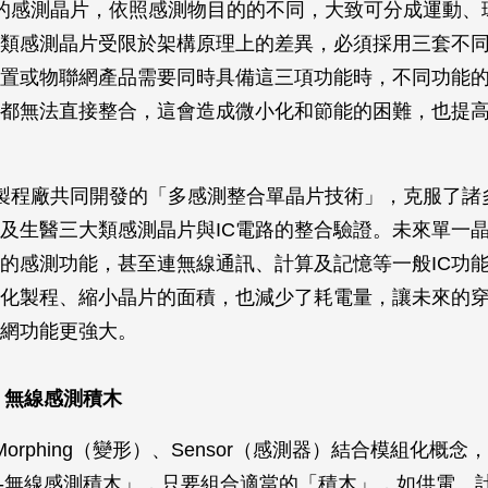
的感測晶片，依照感測物目的的不同，大致可分成運動、
類感測晶片受限於架構原理上的差異，必須採用三套不
置或物聯網產品需要同時具備這三項功能時，不同功能
都無法直接整合，這會造成微小化和節能的困難，也提
製程廠共同開發的「多感測整合單晶片技術」，克服了諸
及生醫三大類感測晶片與IC電路的整合驗證。未來單一
的感測功能，甚至連無線通訊、計算及記憶等一般IC功
化製程、縮小晶片的面積，也減少了耗電量，讓未來的
網功能更強大。
or－無線感測積木
rphing（變形）、Sensor（感測器）結合模組化概念
nsor-無線感測積木」，只要組合適當的「積木」，如供電