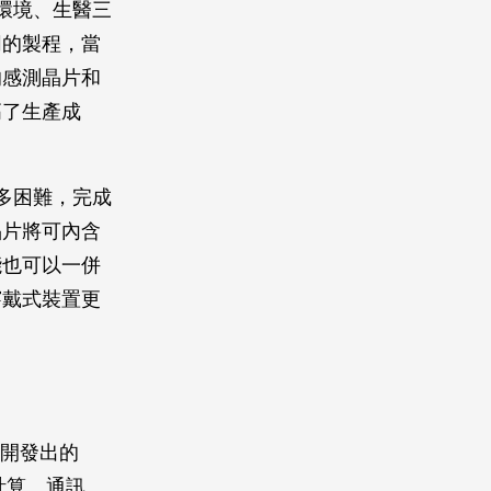
環境、生醫三
同的製程，當
的感測晶片和
高了生產成
多困難，完成
晶片將可內含
能也可以一併
穿戴式裝置更
，開發出的
、計算、通訊、