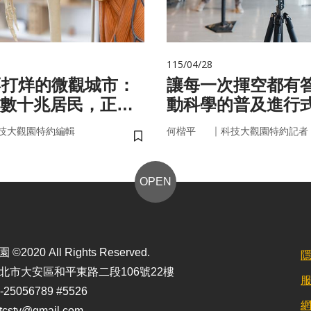
115/04/28
不打烊的微觀城市：
讓每一次揮空都有
數十兆居民，正悄
動科學的普及進行
的大腦與健康
｜
技大觀園特約編輯
何楷平
科技大觀園特約記者
儲存書籤
OPEN
2020 All Rights Reserved.
北市大安區和平東路二段106號22樓
25056789 #5526
stv@gmail.com