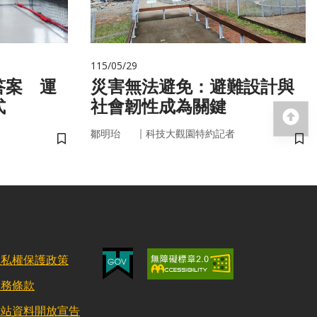
115/05/29
答案 運
災害無法避免：避難設計與
式
社會韌性成為關鍵
回
｜
鄒明珆
科技大觀園特約記者
儲存書籤
儲
隱私權保護政策
服務條款
網站資料開放宣告