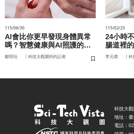
115/06/30
115/02/25
AI會比你更早發現身體異常
24小時
嗎？智慧健康與AI照護的未
腸道裡的
來
悄掌管你
｜
｜
鄒明珆
科技大觀園特約記者
李元傑
科
儲存書籤
科技大觀園 ©
地址：臺
電話：02-
信箱：nstc