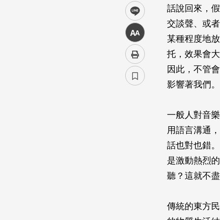
話說回來，假
line
交談聲、或者
中
某種程度地放
托，效果會大
因此，不管會
影響著我們。
一般人對音樂
用語言溝通，
話也對也錯。
是激動熱烈的
聽？這就不盡
傳統的東方民