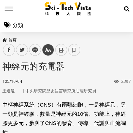
Menu
展
分類
首頁
facebook
twitter
line
中
神經元的充電器
瀏覽
105/10/04
2397
｜
王道還
中央研究院歷史語言研究所助理研究員
中樞神經系統（CNS）有兩類細胞，一是神經元，另
一類是神經膠，數量是神經元的10倍。功能上，神經
膠更多元，參與了CNS的發育、傳導、代謝與血流調
控。