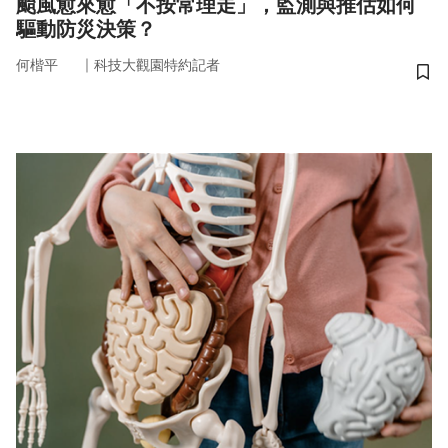
颱風愈來愈「不按常理走」，監測與推估如何
驅動防災決策？
｜
何楷平
科技大觀園特約記者
儲