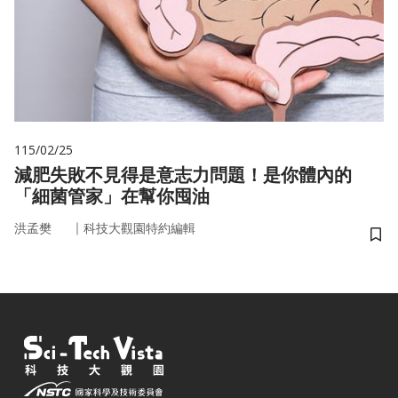
115/02/25
減肥失敗不見得是意志力問題！是你體內的
「細菌管家」在幫你囤油
｜
洪孟樊
科技大觀園特約編輯
儲