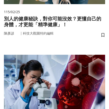
115/02/25
別人的健康秘訣，對你可能沒效？更懂自己的
身體，才更能「精準健康」！
｜
陳彥諺
科技大觀園特約編輯
儲