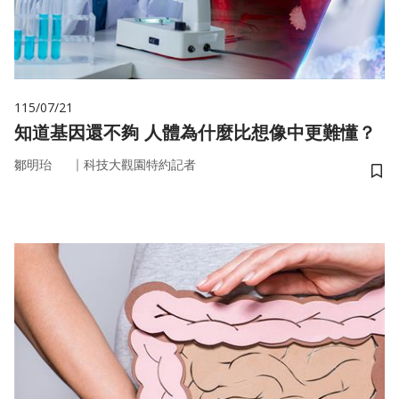
115/07/21
知道基因還不夠 人體為什麼比想像中更難懂？
｜
鄒明珆
科技大觀園特約記者
儲