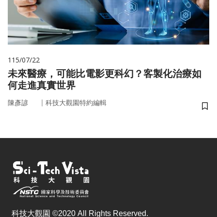
115/07/22
未來醫療，可能比電影更科幻？客製化治療如
何走進真實世界
｜
陳彥諺
科技大觀園特約編輯
儲
科技大觀園 ©2020 All Rights Reserved.