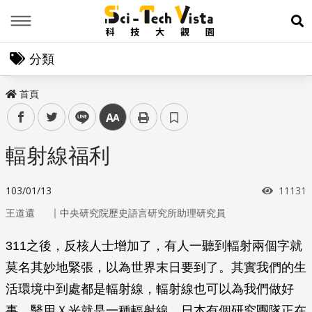
Menu
展
分類
首頁
facebook
twitter
line
中
輻射線福利
瀏覽次
103/01/13
11131
｜
王道還
中央研究院歷史語言研究所助理研究員
311之後，反核人士增加了，有人一聽到輻射兩個字就
莫名其妙地緊張，以為世界末日要到了。其實我們的生
活環境中到處都是輻射線，輻射線也可以為我們做好
事，醫用Ｘ光就是一種輻射線。日本有個研究團隊正在