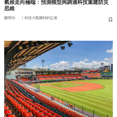
氣候走向極端：預測模型與調適科技重建防災
思維
｜
鄒明珆
科技大觀園特約記者
儲