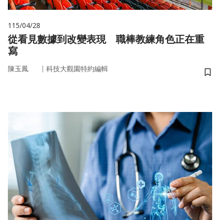
115/04/28
從看見數據到改變表現 職棒教練角色正在重
寫
｜
陳玉鳳
科技大觀園特約編輯
儲