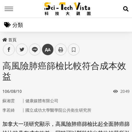
Menu
展
分類
首頁
facebook
twitter
line
中
高風險肺癌篩檢比較符合成本效
益
瀏覽
106/08/10
2049
｜
蘇湘雲
健康媒體有限公司
｜
李若綺
國立成功大學醫學院公共衛生研究所
加拿大一項研究顯示，高風險肺癌篩檢比起全面肺癌篩