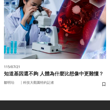
115/07/21
知道基因還不夠 人體為什麼比想像中更難懂？
｜
鄒明珆
科技大觀園特約記者
儲