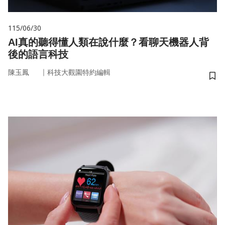
115/06/30
AI真的聽得懂人類在說什麼？看聊天機器人背
後的語言科技
｜
陳玉鳳
科技大觀園特約編輯
儲