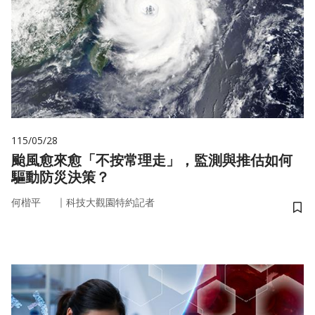
115/05/28
颱風愈來愈「不按常理走」，監測與推估如何
驅動防災決策？
｜
何楷平
科技大觀園特約記者
儲