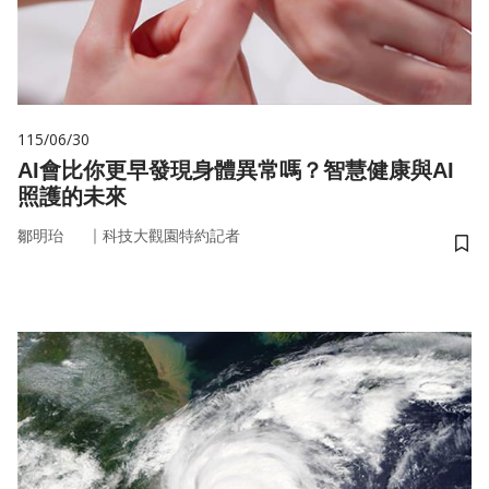
115/06/30
AI會比你更早發現身體異常嗎？智慧健康與AI
照護的未來
｜
鄒明珆
科技大觀園特約記者
儲