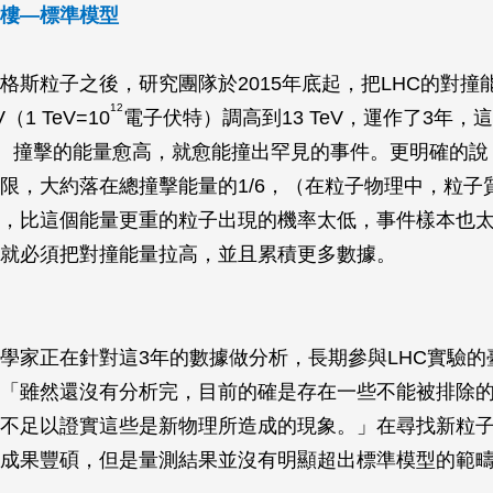
樓—標準模型
希格斯粒子之後，研究團隊於2015年底起，把LHC的對撞
12
V（1 TeV=10
電子伏特）調高到13 TeV，運作了3年，
n II。撞擊的能量愈高，就愈能撞出罕見的事件。更明確的說
限，大約落在總撞擊能量的1/6，（在粒子物理中，粒子
，比這個能量更重的粒子出現的機率太低，事件樣本也
就必須把對撞能量拉高，並且累積更多數據。
學家正在針對這3年的數據做分析，長期參與LHC實驗的
「雖然還沒有分析完，目前的確是存在一些不能被排除
不足以證實這些是新物理所造成的現象。」在尋找新粒
成果豐碩，但是量測結果並沒有明顯超出標準模型的範