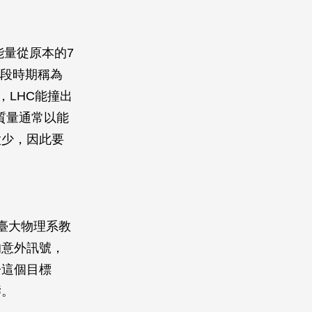
能量從原本的7
這段時期稱為
，LHC能撞出
質量通常以能
太少，因此要
臺大物理系教
的意外訊號，
子這個目標
疇。