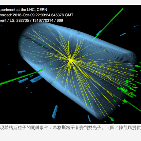
現希格斯粒子的關鍵事件：希格斯粒子衰變到雙光子。（圖／陳凱風提供