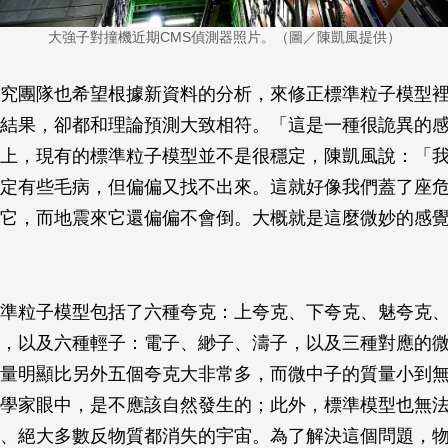
大強子對撞機近期CMS偵測器照片。（圖／陳凱風提供）
究團隊也希望根據新資料的分析，來修正標準粒子模型
結果，卻都和理論預測大致相符。「這是一種很詭異的
上，現有的標準粒子模型並不是很穩定，陳凱風說：「
定有些毛病，但偏偏又找不出來。這就好像我們蓋了座
它，而地震來它還偏偏不會倒。大概就是這麼微妙的感
準粒子模型包括了六種夸克：上夸克、下夸克、魅夸克
，以及六種輕子：電子、緲子、濤子，以及三種對應的
量明顯比另外五個夸克大非常多，而微中子的質量小到
學家眼中，是不應該自然發生的；此外，標準模型也無
、絕大多數反物質都消失的宇宙。為了解決這個問題，