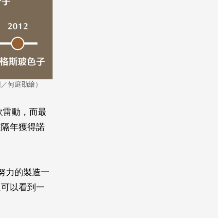
圖／何庭劭繪）
欣雷動，而最
在隔年獲得諾
努力的製造一
還可以看到一