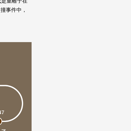
或是重離子在
對撞事件中，