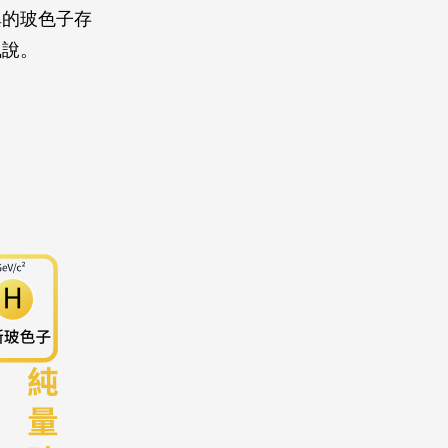
異的玻色子存
風說。