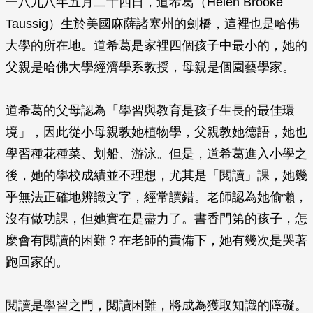
一八九八年五月二十四日，道希葛（Helen Brooke
Taussig）生於美國麻薩諸塞州的劍橋，這裡也是哈佛
大學的所在地。道希葛是家裡四個孩子中最小的，她的
父親是哈佛大學經濟學系教授，母親是個園藝學家。
道希葛的父母認為「學習與教育是孩子生長的最佳環
境」，因此從小母親教她植物學，父親教她德語，她也
學習種花種菜、划船、游泳。但是，道希葛進入小學之
後，她的學校成績並不理想，尤其是「閱讀」課，她幾
乎無法正確地辨識文字，經常讀錯。老師認為她偷懶，
沒有做功課，但她實在是盡力了。書香門第的孩子，怎
麼會有閱讀的困難？在老師的責備下，她有幾次是哭著
跑回家的。
閱讀是學習之門，閱讀困難，將成為獲取知識的障礙。