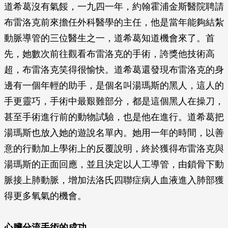
道希葛沒有氣餒，一九四一年，約翰霍浦金斯醫院聘請
布雷洛克前來擔任外科醫學的主任，他是當年能夠結紮
動脈導管的三位醫生之一，道希葛知道機會來了。首
先，她數次前往觀看布雷洛克的手術，誇獎他技術高
超，布雷洛克笑得很愉快。道希葛還發現布雷洛克的身
邊有一個年輕的助手，是個名叫湯瑪斯的黑人，這人的
手更靈巧，手術中最艱難部分，都是這個黑人在操刀，
甚至手術進行前的動物試驗，也是他在進行。道希葛把
湯瑪斯也放入她的遊說名單內。她用一年的時間，以善
意的行動加上學術上的反覆說明，終於獲得布雷洛克與
湯瑪斯的正面回應，並且決定以人工導管，由鎖骨下動
脈接上肺動脈，增加法洛氏四聯症病人血液進入肺部獲
得更多氧氣的機會。
心臟分流手術的成功