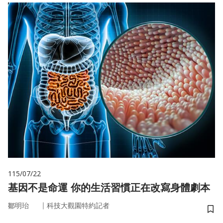
115/07/22
基因不是命運 你的生活習慣正在改寫身體劇本
｜
鄒明珆
科技大觀園特約記者
儲