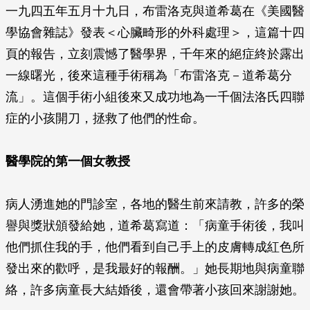
一九四五年五月十九日，布雷洛克與道希葛在《美國醫
學協會雜誌》發表＜心臟畸形的外科處理＞，這篇十四
頁的報告，立刻震憾了醫學界，千年來的絕症終於露出
一線曙光，後來這種手術稱為「布雷洛克－道希葛分
流」。這個手術小組後來又成功地為一千個法洛氏四聯
症的小孩開刀，拯救了他們的性命。
醫學院的第一個女教授
病人湧進她的門診室，各地的醫生前來請教，許多的榮
譽與獎狀頒發給她，道希葛寫道：「病童手術後，我叫
他們抓住我的手，他們看到自己手上的皮膚轉成紅色所
發出來的歡呼，是我最好的報酬。」她長期地與病童聯
絡，許多病童長大結婚後，還會帶著小孩回來謝謝她。