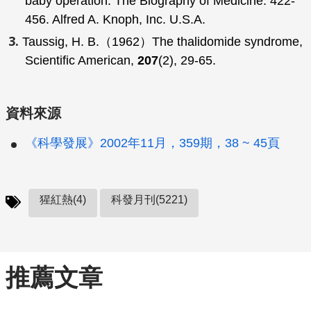
baby operation.
The Biography of Medicine
. 422-
456. Alfred A. Knoph, Inc. U.S.A.
Taussig, H. B.（1962）The thalidomide syndrome,
Scientific American
,
207
(2), 29-65.
資料來源
《科學發展》2002年11月，359期，38 ~ 45頁
猩紅熱(4)
科發月刊(5221)
推薦文章