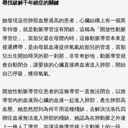
尋找破解千年絕症的關鍵
她發現這些肺部血壓過高的患者，心臟結構上有一個異
常特徵，就是動脈導管沒有閉鎖，這稱為「開放性動脈
導管症」。當胎兒還在母體內時，這條動脈導管本來是
接通臍帶，是由母親血液提供氧氣給胎兒的管道，當胎
兒出生開始啼哭的那一剎那，非常奇妙地，動脈導管就
會自動閉合，讓嬰孩的心臟直接將血液送入肺部，開始
自己呼吸，獲得氧氣。
開放性動脈導管症患者的這條導管一直無法閉合，以致
導管內的血液與心臟的血液一起進入肺部，產生肺部高
血壓。她忽然想到為何不用這種殘缺，去解決法洛氏四
聯症血液無法進入肺部的殘缺。她認為在肺動脈之外連
上一條人工導管，並讓這條導管接上主動脈上的一段，