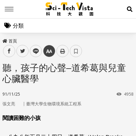
Menu
展
分類
首頁
facebook
twitter
line
中
聽，孩子的心聲–道希葛與兒童
心臟醫學
瀏覽
91/11/25
4958
｜
張文亮
臺灣大學生物環境系統工程系
閱讀困難的小孩