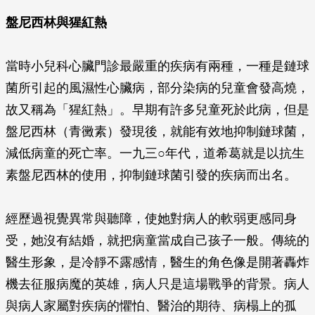
盤尼西林與猩紅熱
當時小兒科心臟門診最嚴重的疾病有兩種，一種是鏈球
菌所引起的風濕性心臟病，部分染病的兒童會發高燒，
故又稱為「猩紅熱」。早期有許多兒童死於此病，但是
盤尼西林（青黴素）發現後，就能有效地抑制鏈球菌，
減低病童的死亡率。一九三○年代，道希葛就是以抗生
素盤尼西林的使用，抑制鏈球菌引發的疾病而出名。
經歷過視覺異常與聽障，使她對病人的軟弱更感同身
受，她沒有結婚，就把病童當成自己孩子一般。傳統的
醫生形象，是冷靜不露感情，醫生的角色像是開著轟炸
機去征服病魔的英雄，病人只是這場戰爭的背景。病人
與病人家屬對疾病的懼怕、醫治的期待、病榻上的孤