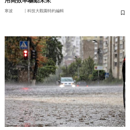
用高效率驅動未來
｜
寒波
科技大觀園特約編輯
儲