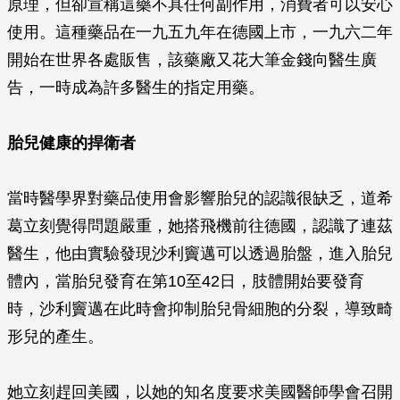
原理，但卻宣稱這藥不具任何副作用，消費者可以安心
使用。這種藥品在一九五九年在德國上市，一九六二年
開始在世界各處販售，該藥廠又花大筆金錢向醫生廣
告，一時成為許多醫生的指定用藥。
胎兒健康的捍衛者
當時醫學界對藥品使用會影響胎兒的認識很缺乏，道希
葛立刻覺得問題嚴重，她搭飛機前往德國，認識了連茲
醫生，他由實驗發現沙利竇邁可以透過胎盤，進入胎兒
體內，當胎兒發育在第10至42日，肢體開始要發育
時，沙利竇邁在此時會抑制胎兒骨細胞的分裂，導致畸
形兒的產生。
她立刻趕回美國，以她的知名度要求美國醫師學會召開