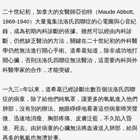
二十世紀初，加拿大的女醫師亞伯特（Maude Abbott,
1869-1940）大量蒐集法洛氏四聯症的心電圖與心音紀
錄，成為初期內科診斷的依據。雖然可以經由內科診
斷，仍然缺乏醫治的方法，關鍵在二十世紀初的外科醫
學仍然無法進行開心手術。道希葛知道，除非成功地打
開心臟，否則法洛氏四聯症無法醫治，這需要內科與外
科醫學家的合作，才能突破。
一九三○年以來，道希葛已經診斷出數百個法洛氏四聯
症的病童，除了給他們純氧罩，讓更多的氧氣進入他們
肺部，沒有別的辦法。她眼睜睜地看著這些病童啼哭聲
微、迅速地消瘦、胸部疼痛、皮膚泛藍，不久陷入昏
迷、死去。由於病童的心臟無法將血液送入肺部，給與
再多的氧氣也無濟於事。