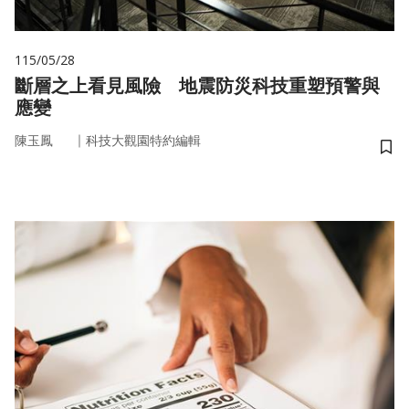
115/05/28
斷層之上看見風險 地震防災科技重塑預警與
應變
｜
陳玉鳳
科技大觀園特約編輯
儲