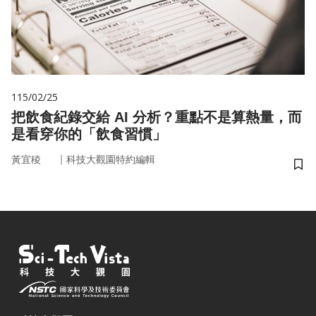
115/02/25
把飲食紀錄交給 AI 分析？重點不是算熱量，而
是看穿你的「飲食習慣」
｜
黃宜稜
科技大觀園特約編輯
儲