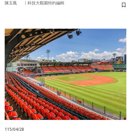
｜
陳玉鳳
科技大觀園特約編輯
儲
115/04/28