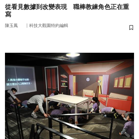
從看見數據到改變表現 職棒教練角色正在重
寫
｜
陳玉鳳
科技大觀園特約編輯
儲