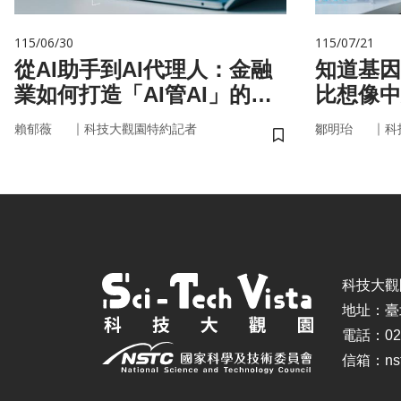
115/06/30
115/07/21
從AI助手到AI代理人：金融
知道基因還不夠
業如何打造「AI管AI」的新
比想像中
治理模式？
｜
｜
賴郁薇
科技大觀園特約記者
鄒明珆
科
儲存書籤
科技大觀園 ©
地址：臺
電話：02-
信箱：nstc