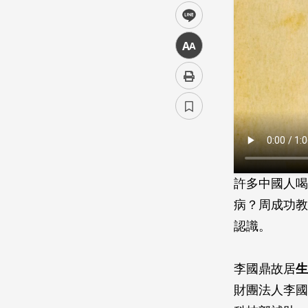
line
中
許多中國人喝
病？周成功教
認識。
李國鼎故居
生
財團法人李國