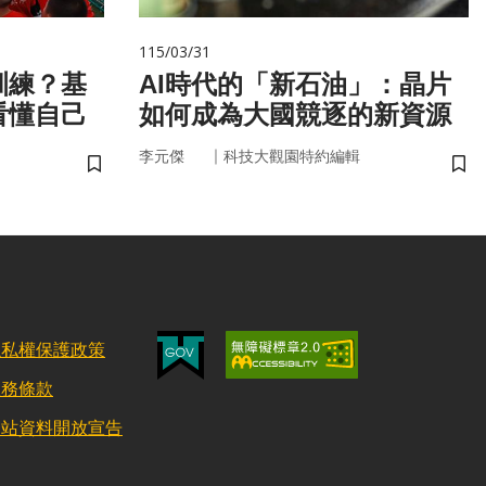
115/03/31
訓練？基
AI時代的「新石油」：晶片
看懂自己
如何成為大國競逐的新資源
｜
李元傑
科技大觀園特約編輯
儲存書籤
儲
隱私權保護政策
服務條款
網站資料開放宣告