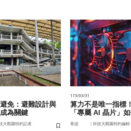
115/03/31
避免：避難設計與
算力不是唯一指標
成為關鍵
「專屬 AI 晶片」
率驅動未來
｜
技大觀園特約記者
寒波
科技大觀園特約編輯
儲存書籤