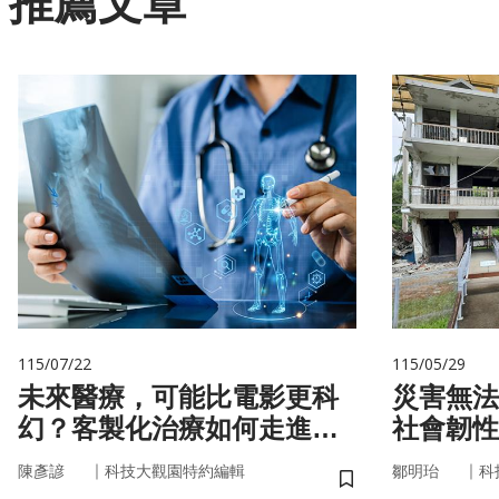
推薦文章
115/07/22
115/05/29
未來醫療，可能比電影更科
災害無法
幻？客製化治療如何走進真
社會韌性
實世界
｜
｜
陳彥諺
科技大觀園特約編輯
鄒明珆
科
儲存書籤