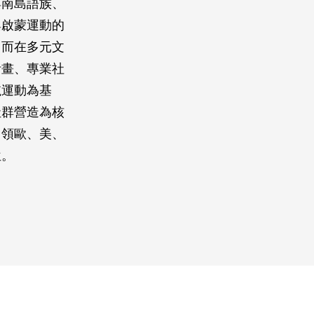
與南島語族、
與啟蒙運動的
。而在多元文
計畫、專業社
航運動為基
社群營造為核
引領歐、美、
位。