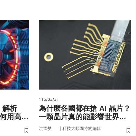
115/03/31
！解析
為什麼各國都在搶 AI 晶片？
如何用高效
一顆晶片真的能影響世界
嗎？
｜
洪孟樊
科技大觀園特約編輯
儲存書籤
儲